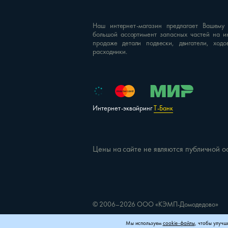
Наш интернет-магазин предлагает Вашему
большой ассортимент запасных частей на и
продаже детали подвески, двигатели, ходо
расходники.
Интернет-эквайринг
Т-Банк
Цены на сайте не являются публичной о
© 2006–2026 ООО «КЭМП-Домодедово»
Мы используем
cookie-файлы
, чтобы улучш