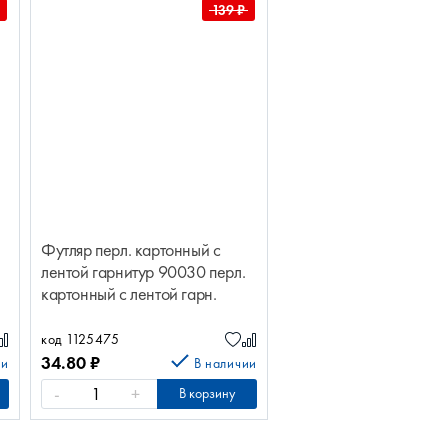
139
₽
Футляр перл. картонный с
Мешочек плоский бук
лентой гарнитур 90030 перл.
оранжевый для десерт
картонный с лентой гарн.
ложечки 7531800 бук
и
оранжевый д/дес.лож
код 1125475
код 0648380
34.80
₽
17.50
₽
ии
В наличии
-
+
-
+
В корзину
В к