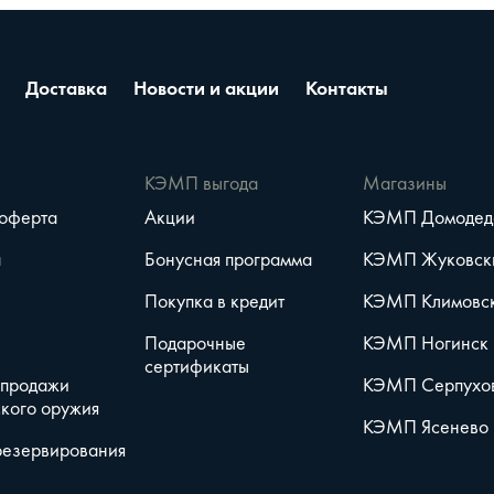
Доставка
Новости и акции
Контакты
е
КЭМП выгода
Магазины
 оферта
Акции
КЭМП Домодед
а
Бонусная программа
КЭМП Жуковск
Покупка в кредит
КЭМП Климовс
Подарочные
КЭМП Ногинск
сертификаты
 продажи
КЭМП Серпухо
кого оружия
КЭМП Ясенево
резервирования