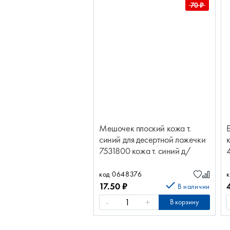
70
₽
Мешочек плоский кожа т.
синий для десертной ложечки
7531800 кожа т. синий д/
дес.ложечки
код 0648376
к
17.50
₽
В наличии
-
+
В корзину