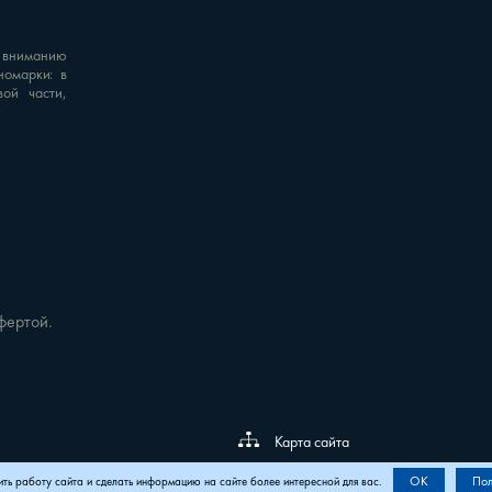
 вниманию
номарки: в
вой части,
фертой.
Карта сайта
OK
Пол
ить работу сайта и сделать информацию на сайте более интересной для вас.