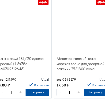
19
₽
70
₽
Бант шар м) 181/20 однотон.
Мешочек плоский кожа
красный (1.8х76с
морская волна для десертной
4607025126461
ложечки 7531800 кожа
морская волна д/дес.ложечк
од 1211590
код 0648379
4.80
₽
17.50
₽
В наличии
В налич
-
+
-
+
В корзину
В корзину