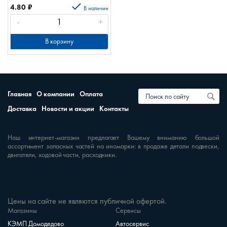
4.80
₽
В наличии
-
+
В корзину
Главная
О компании
Оплата
Доставка
Новости и акции
Контакты
Наш интернет-магазин предлагает Вашему вниманию большой
ассортимент запасных частей на иномарки: в продаже детали подвески,
двигатели, ходовой части, расходники.
Цены на сайте не являются публичной офертой.
Магазины
Сервисы
КЭМП Домодедово
Автосервис