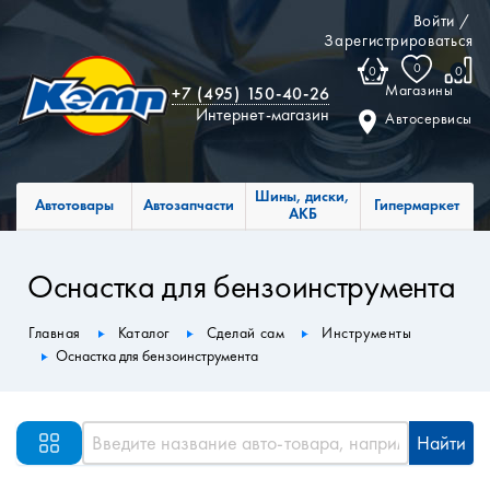
Войти
/
Зарегистрироваться
0
0
0
Магазины
+7 (495) 150-40-26
Интернет-магазин
Автосервисы
Шины, диски,
Автотовары
Автозапчасти
Гипермаркет
АКБ
Оснастка для бензоинструмента
Главная
Каталог
Сделай сам
Инструменты
Оснастка для бензоинструмента
Найти