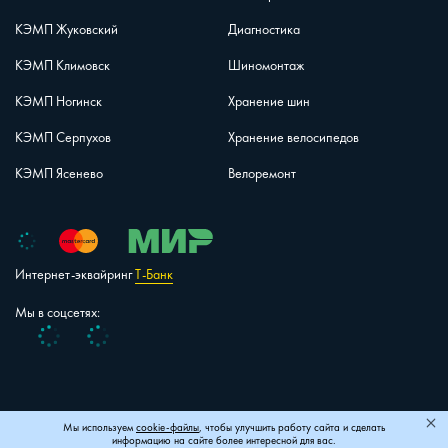
КЭМП Жуковский
Диагностика
КЭМП Климовск
Шиномонтаж
КЭМП Ногинск
Хранение шин
КЭМП Серпухов
Хранение велосипедов
КЭМП Ясенево
Велоремонт
Интернет-эквайринг
Т-Банк
Мы в соцсетях:
Vk
Telegram
+7 (495) 150-40-26
Карта сайта
Мы используем
cookie-файлы
, чтобы улучшить работу сайта и сделать
информацию на сайте более интересной для вас.