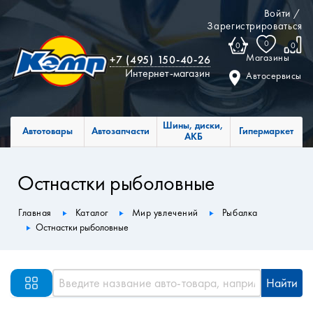
Войти
/
Зарегистрироваться
0
0
0
Магазины
+7 (495) 150-40-26
Интернет-магазин
Автосервисы
Шины, диски,
Автотовары
Автозапчасти
Гипермаркет
АКБ
Остнастки рыболовные
Главная
Каталог
Мир увлечений
Рыбалка
Остнастки рыболовные
Найти