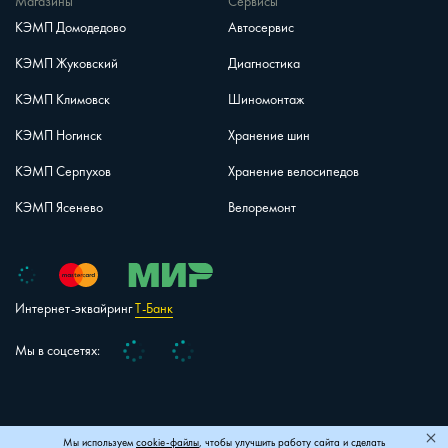
Магазины
Сервисы
КЭМП Домодедово
Автосервис
КЭМП Жуковский
Диагностика
КЭМП Климовск
Шиномонтаж
КЭМП Ногинск
Хранение шин
КЭМП Серпухов
Хранение велосипедов
КЭМП Ясенево
Велоремонт
Интернет-эквайринг
Т-Банк
Vk
Telegram
Мы в соцсетях:
+7 (495) 150-40-26
Карта сайта
Мы используем
cookie-файлы
, чтобы улучшить работу сайта и сделать