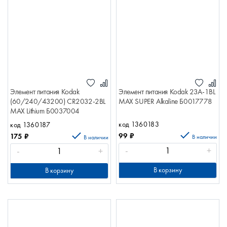
Элемент питания Kodak
Элемент питания Kodak 23A-1BL
(60/240/43200) CR2032-2BL
MAX SUPER Alkaline Б0017778
MAX Lithium Б0037004
код 1360183
код 1360187
99
₽
175
₽
В наличии
В наличии
-
+
-
+
В корзину
В корзину