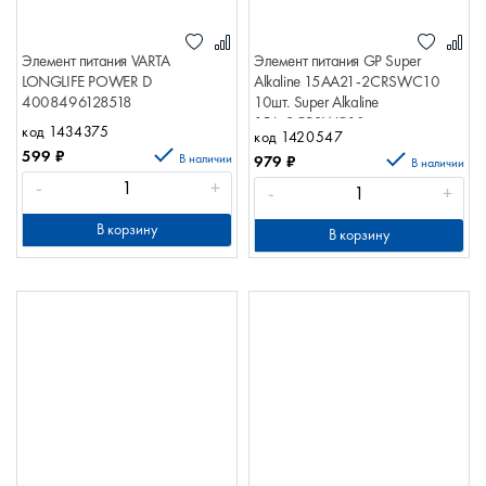
Элемент питания VARTA
Элемент питания GP Super
LONGLIFE POWER D
Alkaline 15AA21-2CRSWC10
4008496128518
10шт. Super Alkaline
15А-2CRSWC10
код 1434375
код 1420547
4610116236475
599
₽
В наличии
979
₽
В наличии
-
+
-
+
В корзину
В корзину