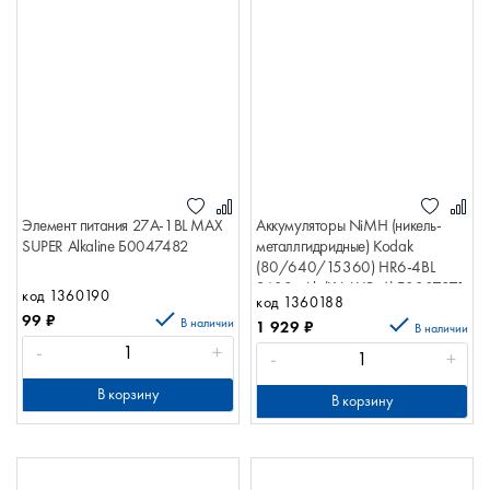
Элемент питания 27A-1BL MAX
Аккумуляторы NiMH (никель-
SUPER Alkaline Б0047482
металлгидридные) Kodak
(80/640/15360) HR6-4BL
2600mAh (KAAHR-4) Б0007871
код 1360190
код 1360188
99
₽
В наличии
1 929
₽
В наличии
-
+
-
+
В корзину
В корзину