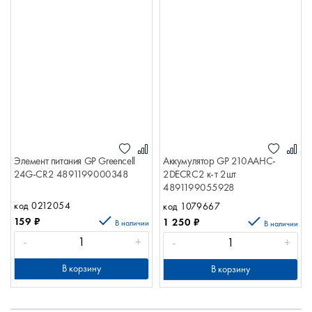
Элемент питания GP Greencell
Аккумулятор GP 210AAHC-
24G-CR2 4891199000348
2DECRC2 к-т 2шт
4891199055928
код 0212054
код 1079667
159
₽
1 250
₽
В наличии
В наличии
-
+
-
+
В корзину
В корзину