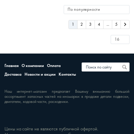
1
2
3
4
...
5
Главная
О компании
Оплата
Доставка
Новости и акции
Контакты
Наш интернет-магазин предлагает Вашему вниманию большой
ассортимент запасных частей на иномарки: в продаже детали подвески,
двигатели, ходовой части, расходники.
Цены на сайте не являются публичной офертой.