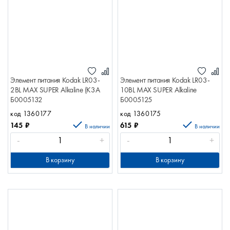
Элемент питания Kodak LR03-
Элемент питания Kodak LR03-
2BL MAX SUPER Alkaline (K3A
10BL MAX SUPER Alkaline
Б0005132
Б0005125
код 1360177
код 1360175
145
₽
615
₽
В наличии
В наличии
-
+
-
+
В корзину
В корзину