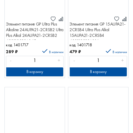
Элемент питания GP Ultra Plus
Элемент питания GP 15AUPA21-
Alkaline 24AUPA21-2CRSB2 Ultra
2CRSB4 Ultra Plus Alkal
Plus Alkal 24AUPA21-2CRSB2
15AUPA21-2CRSB4
4891199226045
4891199226014
код 1401717
код 1401718
289
₽
479
₽
В наличии
В наличии
-
+
-
+
В корзину
В корзину