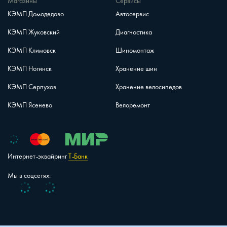
Магазины
Сервисы
КЭМП Домодедово
Автосервис
КЭМП Жуковский
Диагностика
КЭМП Климовск
Шиномонтаж
КЭМП Ногинск
Хранение шин
КЭМП Серпухов
Хранение велосипедов
КЭМП Ясенево
Велоремонт
Интернет-эквайринг
Т-Банк
Мы в соцсетях:
Vk
Telegram