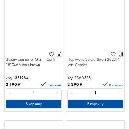
Зажим для денег Gianni Conti
Портмоне Sergio Belotti 282214
1817466 dark brown
latte Caprice
код 1381984
код 1360528
2 190
₽
2 390
₽
В наличии
В наличии
-
+
-
+
В корзину
В корзину