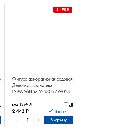
3 490
₽
р
Фигура декоративная садовая
Девочка с фонарем
L29W26H52 626306/W028
код 1369911
2 443
₽
и
В наличии
-
+
В корзину