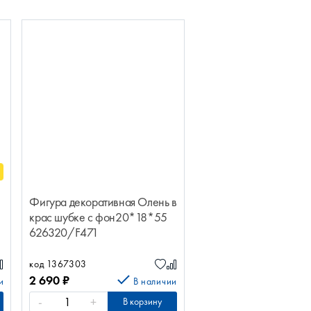
Фигура декоративная Олень в
крас шубке с фон20*18*55
626320/F471
код 1367303
2 690
₽
и
В наличии
-
+
В корзину