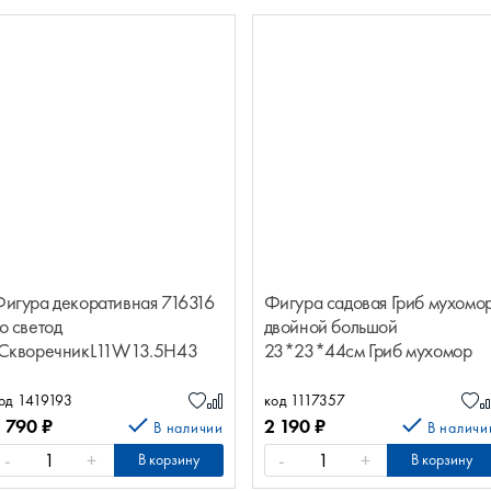
игура декоративная 716316
Фигура садовая Гриб мухомо
о светод
двойной большой
СкворечникL11W13.5H43
23*23*44см Гриб мухомор
двойной 23*23*44см
БАРЕЛЬЕФ 713119/F655
од 1419193
код 1117357
1 790
₽
2 190
₽
В наличии
В наличи
-
+
-
+
В корзину
В корзину