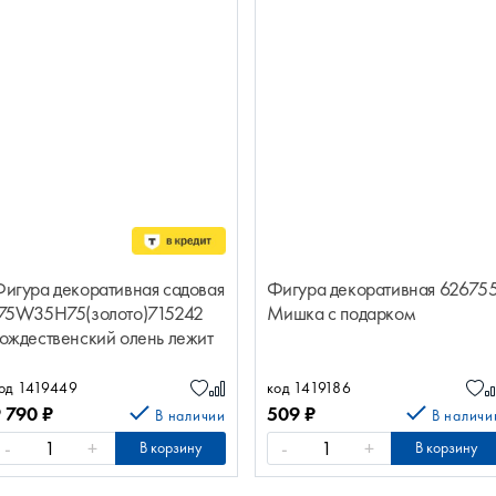
игура декоративная садовая
Фигура декоративная 62675
75W35H75(золото)715242
Мишка с подарком
ождественский олень лежит
од 1419449
код 1419186
9 790
₽
509
₽
В наличии
В наличи
-
+
-
+
В корзину
В корзину