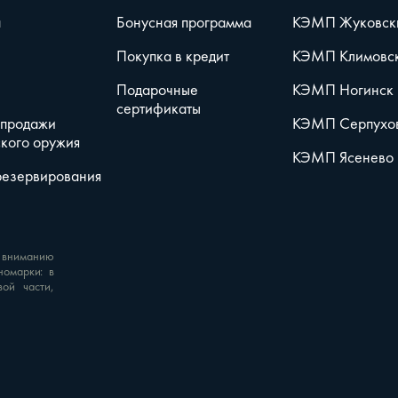
а
Бонусная программа
КЭМП Жуковск
Покупка в кредит
КЭМП Климовс
Подарочные
КЭМП Ногинск
сертификаты
 продажи
КЭМП Серпухо
кого оружия
КЭМП Ясенево
резервирования
 вниманию
номарки: в
вой части,