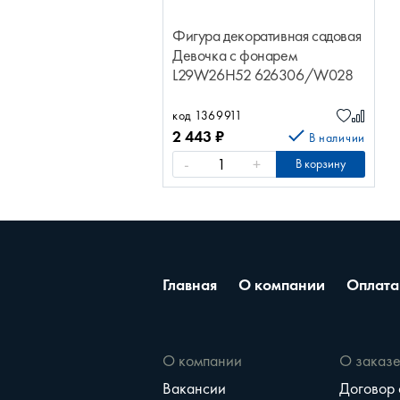
Фигура декоративная садовая
Девочка с фонарем
L29W26H52 626306/W028
код 1369911
2 443
₽
В наличии
-
+
В корзину
Главная
О компании
Оплата
О компании
О заказ
Вакансии
Договор