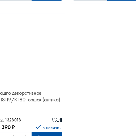
ашпо декоративное
18119/K180 Горшок (антика)
од 1328018
2 390
₽
В наличии