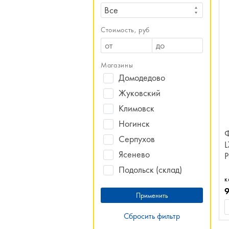
Все
Стоимость, руб
Магазины
Домодедово
Жуковский
Климовск
Ногинск
Ф
Серпухов
L
Ясенево
Р
Подольск (склад)
к
Сбросить фильтр