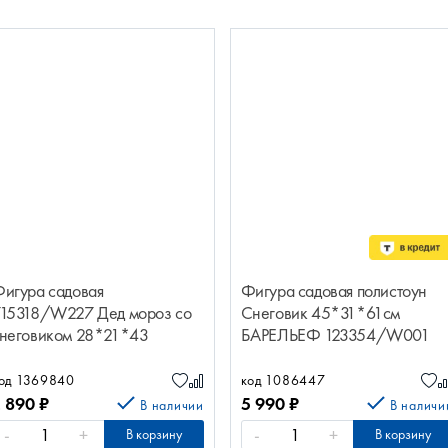
игура садовая
Фигура садовая полистоун
15318/W227 Дед мороз со
Снеговик 45*31*61см
неговиком 28*21*43
БАРЕЛЬЕФ 123354/W001
БАРЕЛЬЕФ
од 1369840
код 1086447
2 890
₽
5 990
₽
В наличии
В наличи
-
+
-
+
В корзину
В корзину