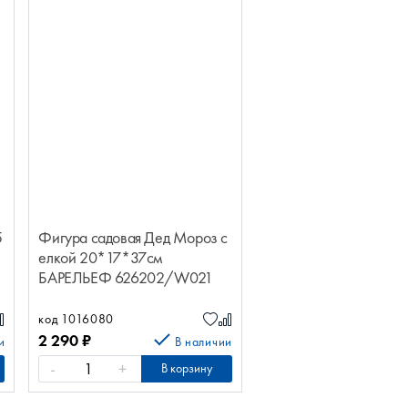
5
Фигура садовая Дед Мороз с
елкой 20*17*37см
БАРЕЛЬЕФ 626202/W021
код 1016080
2 290
₽
и
В наличии
-
+
В корзину