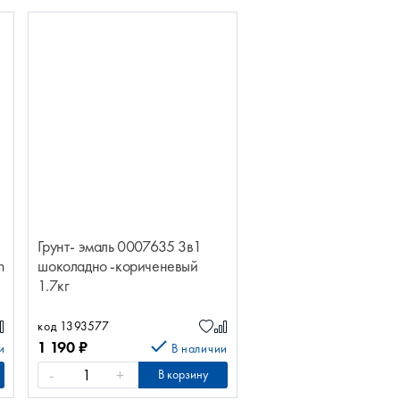
Грунт- эмаль 0007635 3в1
n
шоколадно -кориченевый
1.7кг
код 1393577
1 190
₽
и
В наличии
-
+
В корзину