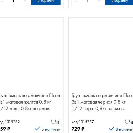
-
+
-
+
В корзину
В корзину
рунт эмаль по ржавчине Elcon
Грунт эмаль по ржавчине Elco
в1 матовая желтая 0,8 кг
3в1 матовая черная 0,8 кг
/12 желт. 0,8кг по ржав.
1/12 черн. 0,8кг по ржав.
lcon матов 00-00462301
Elcon матов 00-00462298
од 1315252
код 1315257
759
₽
729
₽
В наличии
В наличи