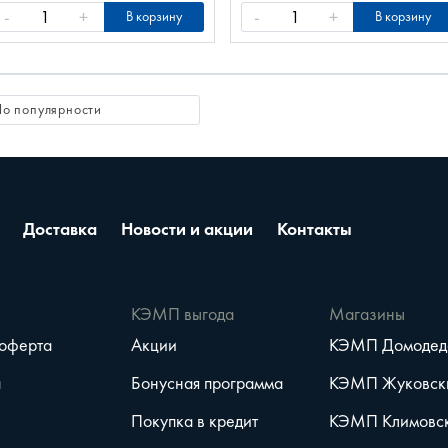
-
+
-
+
В корзину
В корзину
Доставка
Новости и акции
Контакты
е
КЭМП выгода
Магазины
 оферта
Акции
КЭМП Домодед
а
Бонусная программа
КЭМП Жуковск
Покупка в кредит
КЭМП Климовс