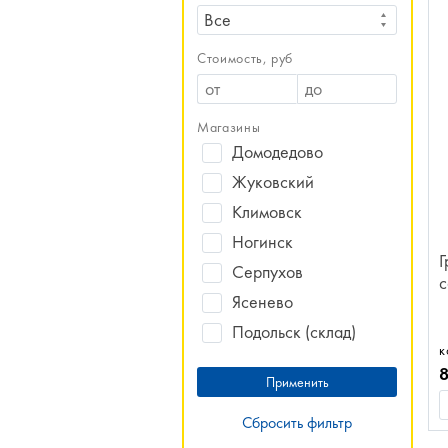
Все
Стоимость, руб
Магазины
Домодедово
Жуковский
Климовск
Ногинск
Г
Серпухов
с
Ясенево
Подольск (склад)
к
Сбросить фильтр