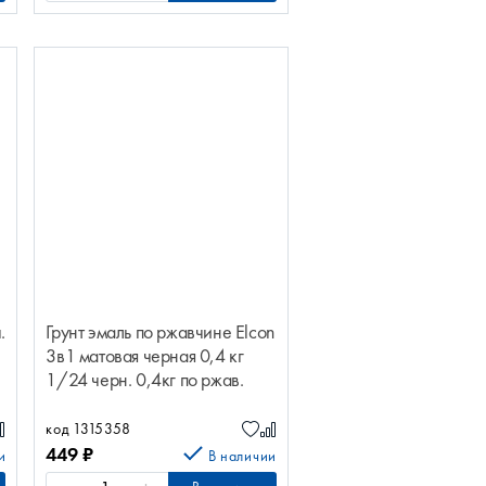
.
Грунт эмаль по ржавчине Elcon
3в1 матовая черная 0,4 кг
1/24 черн. 0,4кг по ржав.
Elcon матов 00-00462648
код 1315358
449
₽
и
В наличии