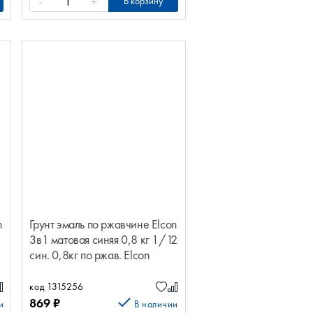
-
+
В корзину
n
Грунт эмаль по ржавчине Elcon
3в1 матовая синяя 0,8 кг 1/12
син. 0,8кг по ржав. Elcon
матов 00-00462296
код 1315256
869
₽
и
В наличии