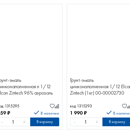
рунт-эмаль
Грунт-эмаль
инконаполненная л 1/12
цинконаполненная 1/12 Elco
lcon Zintech 96% аэрозоль
Zintech (1кг) 00-00002730
20м 00-00004044
од 1315295
код 1315293
659
₽
1 990
₽
В наличии
В наличи
-
+
-
+
В корзину
В корзину