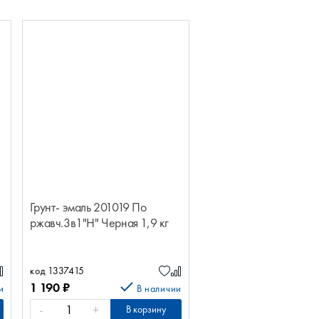
Грунт- эмаль 201019 По
ржавч.3в1"Н" Черная 1,9 кг
код 1337415
1 190
₽
и
В наличии
-
+
В корзину