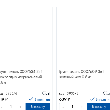
рунт- эмаль 0007634 3в1
Грунт- эмаль 0007609 3в1
околадно -кориченевый
зеленый мох 0.8кг
.8кг
од 1393576
код 1393578
619
₽
639
₽
В наличии
В наличи
-
+
-
+
В корзину
В корзину