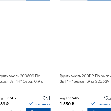
рунт- эмаль 200809 По
Грунт- эмаль 200119 По ржавч
жавч.3в1"Н" Серая 0.9 кг
3в1 "Н" Белая 1.9 кг 205539
од 1337412
код 1337409
689
₽
1 550
₽
В наличии
В наличи