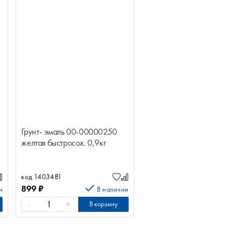
Грунт- эмаль 00-00000250
желтая быстросох. 0,9кг
код 1403481
899
₽
и
В наличии
-
+
В корзину