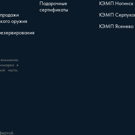
Подарочные
КЭМП Ногинск
сертификаты
 продажи
КЭМП Серпухо
кого оружия
КЭМП Ясенево
резервирования
 вниманию
номарки: в
вой части,
фертой.