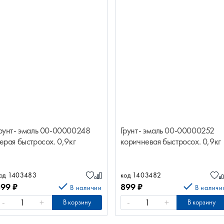
рунт- эмаль 00-00000248
Грунт- эмаль 00-00000252
ерая быстросох. 0,9кг
коричневая быстросох. 0,9кг
од 1403483
код 1403482
899
₽
899
₽
В наличии
В наличи
-
+
-
+
В корзину
В корзину