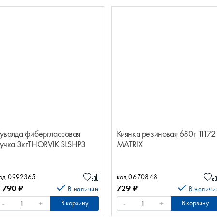
увалда фиберглассовая
Киянка резиновая 680г 11172
учка 3кгTHORVIK SLSHP3
MATRIX
од 0992365
код 0670848
2 790
₽
729
₽
В наличии
В наличи
-
+
-
+
В корзину
В корзину