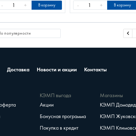
-
+
-
+
В корзину
В корзину
Доставка
Новости и акции
Контакты
е
КЭМП выгода
Магазины
 оферта
Акции
КЭМП Домодед
а
Бонусная программа
КЭМП Жуковск
Покупка в кредит
КЭМП Климовс