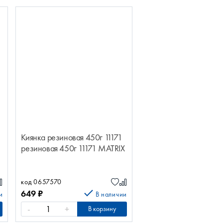
Киянка резиновая 450г 11171
резиновая 450г 11171 MATRIX
код 0657570
649
₽
и
В наличии
-
+
В корзину