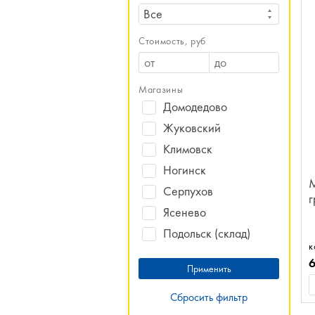
Все
Стоимость, руб
Магазины
Домодедово
Жуковский
Климовск
Ногинск
М
Серпухов
г
Ясенево
Подольск (склад)
к
Сбросить фильтр