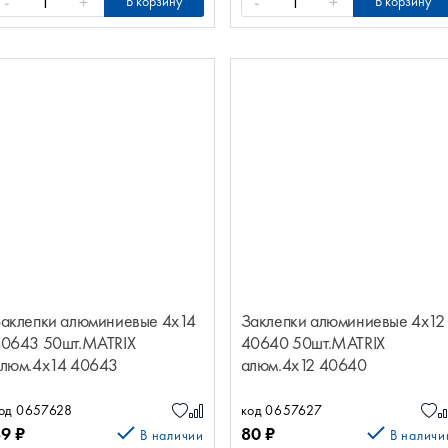
-
+
-
+
В корзину
В корзину
аклепки алюминиевые 4х14
Заклепки алюминиевые 4х12
0643 50шт.MATRIX
40640 50шт.MATRIX
люм.4х14 40643
алюм.4х12 40640
0шт.MATRIX
50шт.MATRIX
од 0657628
код 0657627
89
₽
80
₽
В наличии
В наличи