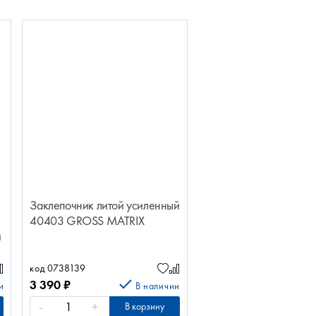
Заклепочник литой усиленный
40403 GROSS MATRIX
й
код 0738139
3 390
₽
и
В наличии
-
+
В корзину