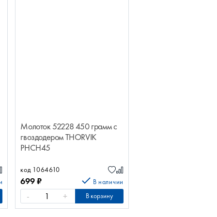
Молоток 52228 450 грамм с
гвоздодером THORVIK
PHCH45
код 1064610
699
₽
и
В наличии
-
+
В корзину