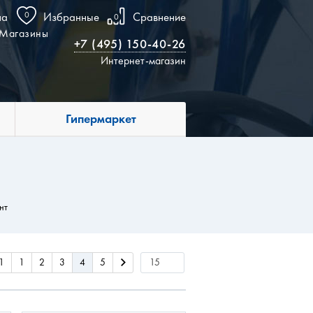
на
0
Избранные
Сравнение
0
Магазины
+7 (495) 150-40-26
Интернет-магазин
Гипермаркет
нт
1
1
2
3
4
5