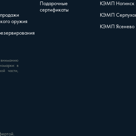
Подарочные
КЭМП Ногинск
сертификаты
 продажи
КЭМП Серпухо
кого оружия
КЭМП Ясенево
резервирования
 вниманию
номарки: в
вой части,
фертой.