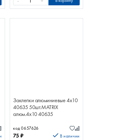
-
+
В корзину
Заклепки алюминиевые 4х10
40635 50шт.MATRIX
алюм.4х10 40635
50шт.MATRIX
код 0657626
75
₽
и
В наличии