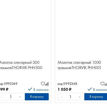
олоток слесарный 300
Молоток слесарный 1000
раммовTHORVIK PHH300
граммовTHORVIK PHH001
од 0992349
код 0992348
699
₽
1 050
₽
В наличии
В наличи
-
+
-
+
В корзину
В корзину