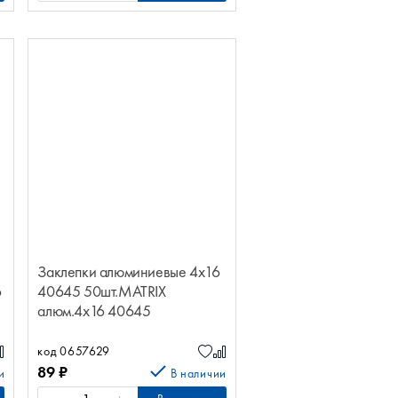
Заклепки алюминиевые 4х16
6
40645 50шт.MATRIX
алюм.4х16 40645
50шт.MATRIX
код 0657629
89
₽
и
В наличии