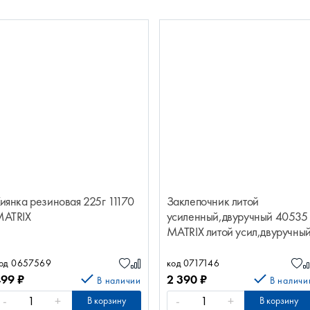
иянка резиновая 225г 11170
Заклепочник литой
ATRIX
усиленный,двуручный 40535
MATRIX литой усил,двуручны
40535MATRIX
од 0657569
код 0717146
499
₽
2 390
₽
В наличии
В наличи
-
+
-
+
В корзину
В корзину