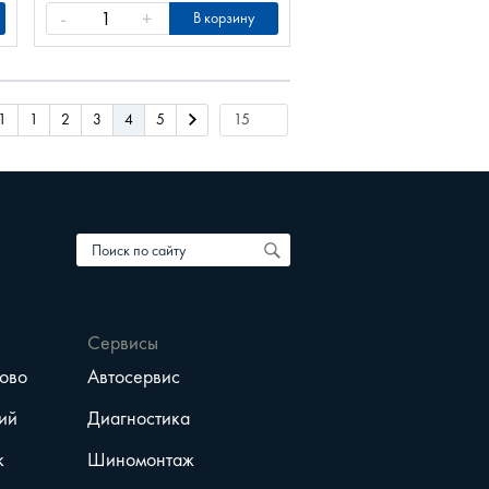
-
+
В корзину
1
1
2
3
4
5
Сервисы
ово
Автосервис
ий
Диагностика
к
Шиномонтаж