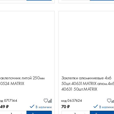
аклепочник литой 250мм
Заклепки алюминиевые 4х6
0524 MATRIX
50шт.40631MATRIX алюм.4х
40631 50шт.MATRIX
од 0717144
код 0657624
549
₽
70
₽
В наличии
В наличи