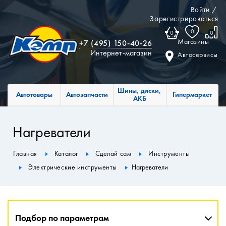
Войти
/
Зарегистрироваться
0
0
0
Магазины
+7 (495) 150-40-26
Интернет-магазин
Автосервисы
Шины, диски,
Автотовары
Автозапчасти
Гипермаркет
АКБ
Нагреватели
Главная
Каталог
Сделай сам
Инструменты
Электрические инструменты
Нагреватели
Подбор по параметрам