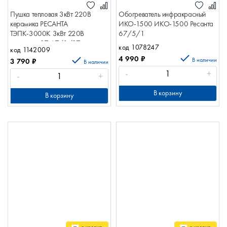
Пушка тепловая 3кВт 220В
Обогреватель инфракрасный
керамика РЕСАНТА
ИКО-1500 ИКО-1500 Ресанта
ТЭПК-3000К 3кВт 220В
67/5/1
керамика 27 67/1/27
код 1078247
код 1142009
4 990
₽
В наличии
3 790
₽
В наличии
-
+
-
+
В корзину
В корзину