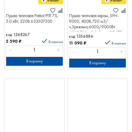
Пушка тепловая Patriot PTR 7S,
Пушка тепловая керам. SFH-
5.0 кВт, 220В 633307300
9000, 400В,720 м3/
ч,3режима,6000/9000Вт
400В,720 м3/ч,3реж. DENZEL
код 1368267
код 1356886
96439
5 590
₽
В наличии
11 090
₽
В наличии
-
+
-
+
В корзину
В корзину