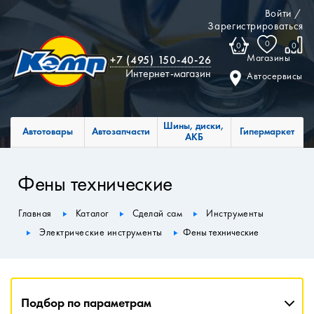
Войти
/
Зарегистрироваться
0
0
0
Магазины
+7 (495) 150-40-26
Интернет-магазин
Автосервисы
Шины, диски,
Автотовары
Автозапчасти
Гипермаркет
АКБ
Фены технические
Главная
Каталог
Сделай сам
Инструменты
Электрические инструменты
Фены технические
Подбор по параметрам