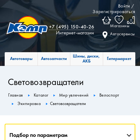
Войти
/
Зарегистрироваться
0
0
0
Магазины
+7 (495) 150-40-26
Интернет-магазин
Автосервисы
Шины, диски,
Автотовары
Автозапчасти
Гипермаркет
АКБ
Световозвращатели
Главная
Каталог
Мир увлечений
Велоспорт
Экипировка
Световозвращатели
Подбор по параметрам