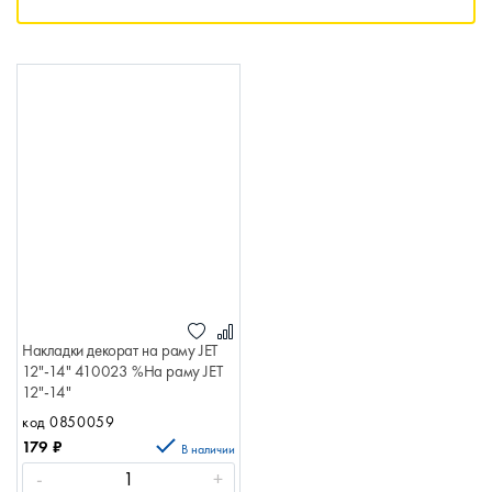
Накладки декорат на раму JET
12"-14" 410023 %На раму JET
12"-14"
код 0850059
179
₽
В наличии
-
+