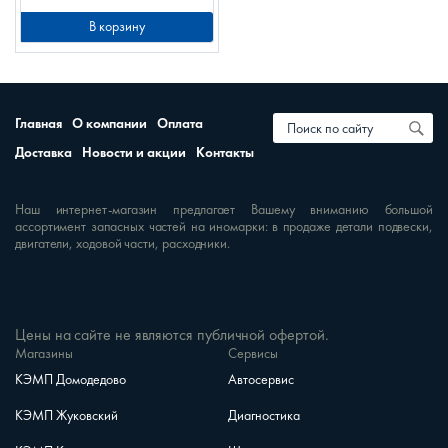
В корзину
Главная
О компании
Оплата
Доставка
Новости и акции
Контакты
Наш интернет-магазин предлагает Вашему вниманию большой
ассортимент запасных частей на иномарки: в продаже детали подвески,
двигатели, ходовой части, расходники.
Цены на сайте не являются публичной офертой.
Магазины
Сервисы
КЭМП Домодедово
Автосервис
КЭМП Жуковский
Диагностика