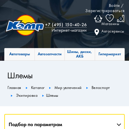
Войти
/
Зарегистрироваться
0
0
0
Магазины
+7 (495) 150-40-26
Интернет-магазин
Автосервисы
Шины, диски,
Автотовары
Автозапчасти
Гипермаркет
АКБ
Шлемы
Главная
Каталог
Мир увлечений
Велоспорт
Экипировка
Шлемы
Подбор по параметрам