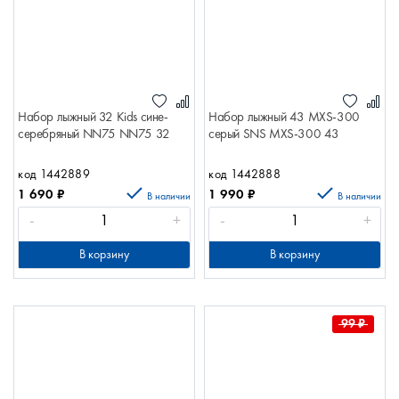
Набор лыжный 32 Kids сине-
Набор лыжный 43 MХS-300
серебряный NN75 NN75 32
серый SNS MХS-300 43
код 1442889
код 1442888
1 690
₽
1 990
₽
В наличии
В наличии
-
+
-
+
В корзину
В корзину
99
₽