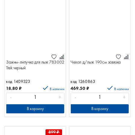
Зажим-липучка для лыж 783002
Чехол д/лыж 190см завязка
Trek черный
код 1409323
код 1260863
18.80
₽
469.50
₽
В наличии
В наличии
-
+
-
+
В корзину
В корзину
899
₽