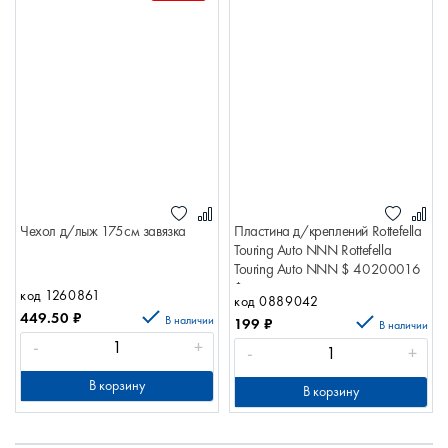
Чехол д/лыж 175см завязка
Пластина д/креплений Rottefella
Touring Auto NNN Rottefella
Touring Auto NNN $ 40200016
$
код 1260861
код 0889042
449.50
₽
В наличии
199
₽
В наличии
-
+
-
+
В корзину
В корзину