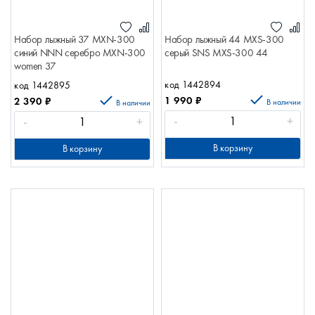
Набор лыжный 37 MХN-300
Набор лыжный 44 MХS-300
синий NNN серебро MХN-300
серый SNS MХS-300 44
women 37
код 1442894
код 1442895
1 990
₽
2 390
₽
В наличии
В наличии
-
+
-
+
В корзину
В корзину