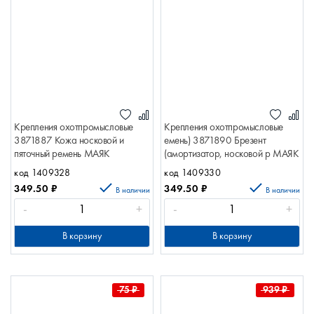
Крепления охотпромысловые
Крепления охотпромысловые
3871887 Кожа носковой и
емень) 3871890 Брезент
пяточный ремень МАЯК
(амортизатор, носковой р МАЯК
код 1409328
код 1409330
349.50
₽
349.50
₽
В наличии
В наличии
-
+
-
+
В корзину
В корзину
75
₽
939
₽