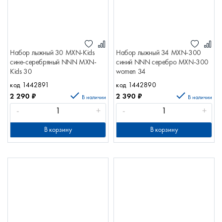
Набор лыжный 30 MXN-Kids
Набор лыжный 34 MХN-300
сине-серебряный NNN MXN-
синий NNN серебро MХN-300
Kids 30
women 34
код 1442891
код 1442890
2 290
₽
2 390
₽
В наличии
В наличии
-
+
-
+
В корзину
В корзину