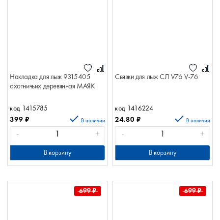
Накладка для лыж 9315405
Связки для лыж СЛ V76 V-76
охотничьих деревянная МАЯК
код 1415785
код 1416224
399
₽
24.80
₽
В наличии
В наличии
-
+
-
+
В корзину
В корзину
699
₽
699
₽