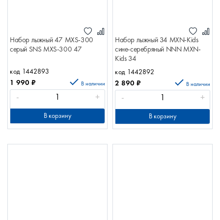
Набор лыжный 47 MХS-300
Набор лыжный 34 MXN-Kids
серый SNS MХS-300 47
сине-серебряный NNN MXN-
Kids 34
код 1442893
код 1442892
1 990
₽
2 890
₽
В наличии
В наличии
-
+
-
+
В корзину
В корзину