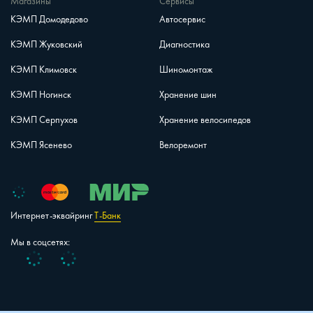
Магазины
Сервисы
КЭМП Домодедово
Автосервис
КЭМП Жуковский
Диагностика
КЭМП Климовск
Шиномонтаж
КЭМП Ногинск
Хранение шин
КЭМП Серпухов
Хранение велосипедов
КЭМП Ясенево
Велоремонт
Интернет-эквайринг
Т-Банк
Мы в соцсетях:
Vk
Telegram