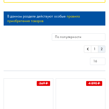
В данном разделе действуют особые
правила
приобретения товаров
1
2
369
₽
4 890
₽