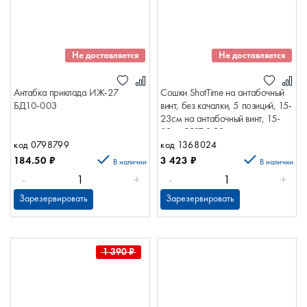
Не доставляется
Не доставляется
Антабка приклада ИЖ-27
Сошки ShotTime на антабочный
БД10-003
винт, без качалки, 5 позиций, 15-
23см на антабочный винт, 15-
23см BPST-S-BR
код 0798799
код 1368024
184.50
₽
3 423
₽
В наличии
В наличии
-
+
-
+
Зарезервировать
Зарезервировать
1 390
₽