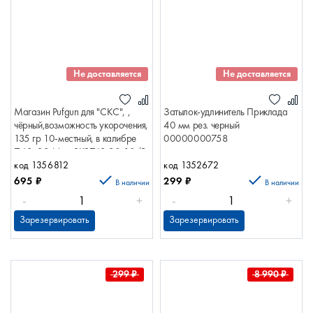
Не доставляется
Не доставляется
Магазин Pufgun для "СКС", ,
Затылок-удлинитель Приклада
чёрный,возможность укорочения,
40 мм рез. черный
135 гр 10-местный, в калибре
00000000758
7,62х39 Mag SKS762 30-10/B
код 1356812
код 1352672
695
₽
299
₽
В наличии
В наличии
-
+
-
+
Зарезервировать
Зарезервировать
299
₽
8 990
₽