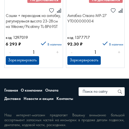
Сошки + переходник на антабку,
Антабка Ствола МР-27
регулируемая высота 23-28см
УТ000000004
на Weaver/Picatinny TL-BP69ST
код 1297019
код 1377717
6 293
₽
92.30
₽
В наличии
В наличии
-
+
-
+
Зарезервировать
Зарезервировать
Главная
О компании
Оплата
Доставка
Новости и акции
Контакты
Наш интернет-магазин предлагает Вашему вниманию большой
ассортимент запасных частей на иномарки: в продаже детали подвески,
двигатели, ходовой части, расходники.