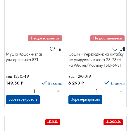
Не доставляется
Не доставляется
Мушка Кошачий глаз,
Сошки + переходник на антабку,
универсальная 871
регулируемая высота 23-28см
на Weaver/Picatinny TL-BP69ST
код 1330749
код 1297019
149.50
₽
6 293
₽
В наличии
В наличии
-
+
-
+
Зарезервировать
Зарезервировать
119
₽
1 290
₽