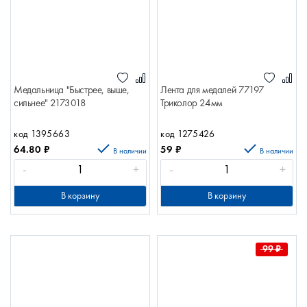
Медальница "Быстрее, выше,
Лента для медалей 77197
сильнее" 2173018
Триколор 24мм
код 1395663
код 1275426
64.80
₽
59
₽
В наличии
В наличии
-
+
-
+
В корзину
В корзину
99
₽