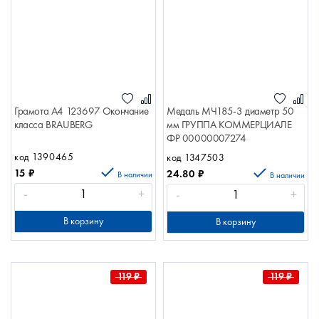
Грамота А4 123697 Окончание
Медаль МЧ185-3 диаметр 50
класса BRAUBERG
мм ГРУППА КОММЕРЦИАЛЕ
ФР 00000007274
код 1390465
код 1347503
15
₽
24.80
₽
В наличии
В наличии
-
+
-
+
В корзину
В корзину
119
₽
119
₽