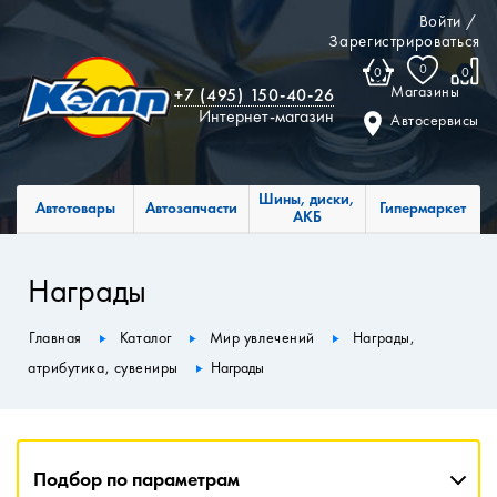
Войти
/
Зарегистрироваться
0
0
0
Магазины
+7 (495) 150-40-26
Интернет-магазин
Автосервисы
Шины, диски,
Автотовары
Автозапчасти
Гипермаркет
АКБ
Награды
Главная
Каталог
Мир увлечений
Награды,
атрибутика, сувениры
Награды
Подбор по параметрам