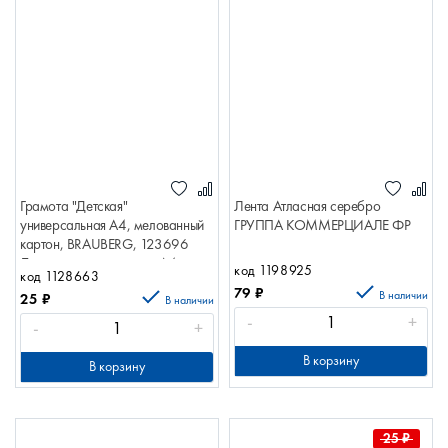
Грамота "Детская"
Лента Атласная серебро
универсальная А4, мелованный
ГРУППА КОММЕРЦИАЛЕ ФР
картон, BRAUBERG, 123696
Детская универсальная А4
код 1198925
код 1128663
79
₽
В наличии
25
₽
В наличии
-
+
-
+
В корзину
В корзину
25
₽