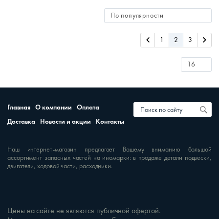
1
2
3
Главная
О компании
Оплата
Доставка
Новости и акции
Контакты
Наш интернет-магазин предлагает Вашему вниманию большой
ассортимент запасных частей на иномарки: в продаже детали подвески,
двигатели, ходовой части, расходники.
Цены на сайте не являются публичной офертой.