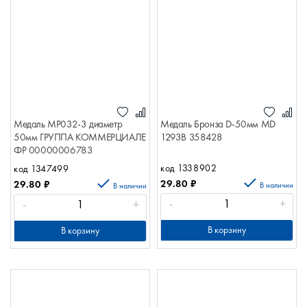
Медаль МР032-3 диаметр
Медаль Бронза D-50мм MD
50мм ГРУППА КОММЕРЦИАЛЕ
1293B 358428
ФР 00000006783
код 1338902
код 1347499
29.80
₽
29.80
₽
В наличии
В наличии
-
+
-
+
В корзину
В корзину