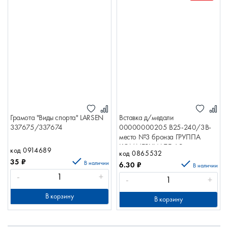
Грамота "Виды спорта" LARSEN
Вставка д/медали
337675/337674
00000000205 B25-240/3B-
место №3 бронза ГРУППА
КОММЕРЦИАЛЕ ФР
код 0914689
код 0865532
35
₽
В наличии
6.30
₽
В наличии
-
+
-
+
В корзину
В корзину