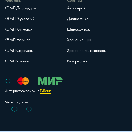
Магазины
Сервисы
КЭМП Домодедово
Автосервис
КЭМП Жуковский
Диагностика
КЭМП Климовск
Шиномонтаж
КЭМП Ногинск
Хранение шин
КЭМП Серпухов
Хранение велосипедов
КЭМП Ясенево
Велоремонт
Интернет-эквайринг
Т-Банк
Мы в соцсетях:
Vk
Telegram