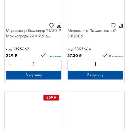
Медальница Командор 2173019
Медальница "Ты можешь всё"
Мои награды 29 × 9,5 см
3312306
код 1395662
код 1395664
229
₽
57.30
₽
В наличии
В наличии
-
+
-
+
В корзину
В корзину
259
₽