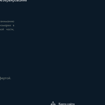
резервирования
 вниманию
номарки: в
вой части,
фертой.
Карта сайта