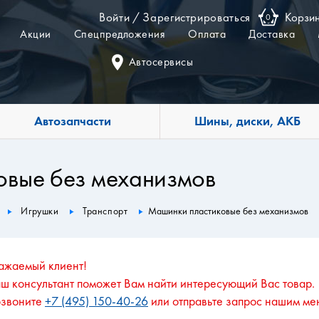
Войти
/
Зарегистрироваться
Корзи
0
Акции
Спецпредложения
Оплата
Доставка
Автосервисы
Автозапчасти
Шины, диски, АКБ
овые без механизмов
Игрушки
Транспорт
Машинки пластиковые без механизмов
ажаемый клиент!
ш консультант поможет Вам найти интересующий Вас товар.
звоните
+7 (495) 150-40-26
или отправьте запрос нашим ме