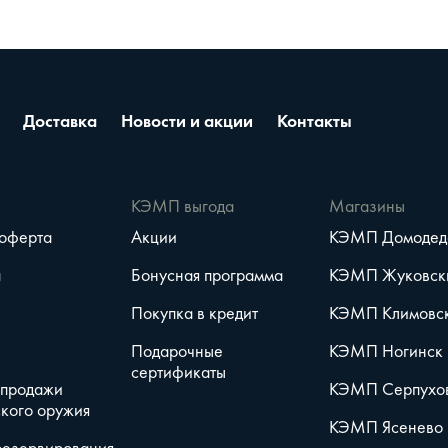
Доставка
Новости и акции
Контакты
е
КЭМП выгода
Магазины
 оферта
Акции
КЭМП Домодед
а
Бонусная программа
КЭМП Жуковск
Покупка в кредит
КЭМП Климовс
Подарочные
КЭМП Ногинск
сертификаты
 продажи
КЭМП Серпухо
кого оружия
КЭМП Ясенево