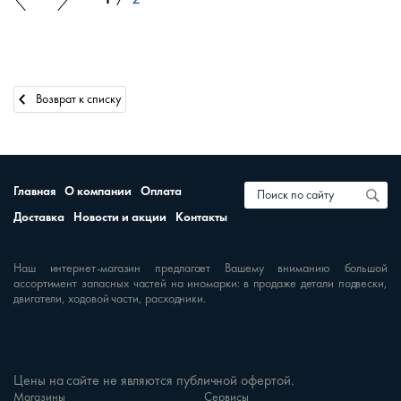
Возврат к списку
Главная
О компании
Оплата
Доставка
Новости и акции
Контакты
Наш интернет-магазин предлагает Вашему вниманию большой
ассортимент запасных частей на иномарки: в продаже детали подвески,
двигатели, ходовой части, расходники.
Цены на сайте не являются публичной офертой.
Магазины
Сервисы