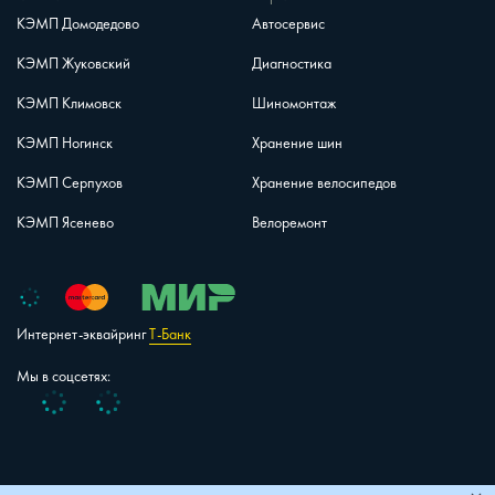
КЭМП Домодедово
Автосервис
КЭМП Жуковский
Диагностика
КЭМП Климовск
Шиномонтаж
КЭМП Ногинск
Хранение шин
КЭМП Серпухов
Хранение велосипедов
КЭМП Ясенево
Велоремонт
Интернет-эквайринг
Т-Банк
Мы в соцсетях:
Vk
Telegram