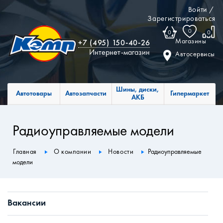
Войти
/
Зарегистрироваться
0
0
0
Магазины
+7 (495) 150-40-26
Интернет-магазин
Автосервисы
Шины, диски,
Автотовары
Автозапчасти
Гипермаркет
АКБ
Радиоуправляемые модели
Главная
О компании
Новости
Радиоуправляемые
модели
Вакансии