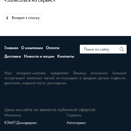
«Записаться на сервис».
Возврат к списку
Главная
О компании
Оплата
Доставка
Новости и акции
Контакты
Наш интернет-магазин предлагает Вашему вниманию большой
ассортимент запасных частей на иномарки: в продаже детали подвески,
двигатели, ходовой части, расходники.
Цены на сайте не являются публичной офертой.
Магазины
Сервисы
КЭМП Домодедово
Автосервис