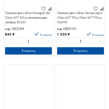
Пеленки для собак Homepet Vet
Пеленки для собак Чистый хвост
30шт 60*60см впитывающие
30шт 60*90м 30шт 60*90см
гелевые 80261
56490
код 1232769
код 0820110
845
₽
1 550
₽
В наличии
В наличии
-
+
-
+
В корзину
В корзину