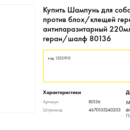
Купить Шампунь для соб
против блох/клещей ге
антипаразитарный 220м
геран/шалф 80136
код 1235910
Характеристики
Д
Артикул
80136
М
д
Штрихкод
4670105240203
П