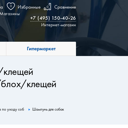
на
0
Избранные
Сравнение
0
Магазины
+7 (495) 150-40-26
Интернет-магазин
Гипермаркет
х/клещей
/блох/клещей
а по уходу соб
Шампунь для собак