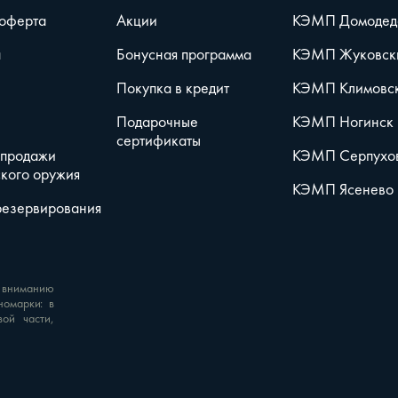
 оферта
Акции
КЭМП Домодед
а
Бонусная программа
КЭМП Жуковск
Покупка в кредит
КЭМП Климовс
Подарочные
КЭМП Ногинск
сертификаты
 продажи
КЭМП Серпухо
кого оружия
КЭМП Ясенево
резервирования
 вниманию
номарки: в
вой части,