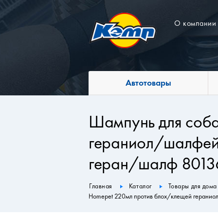
О компании
Автотовары
Шампунь для соба
гераниол/шалфей
геран/шалф 8013
Главная
Каталог
Товары для дома
Homepet 220мл против блох/клещей герани