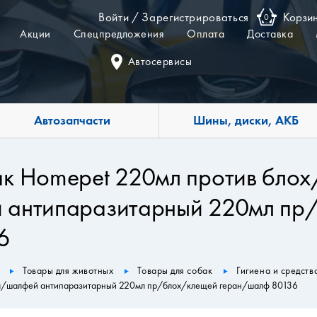
Войти
/
Зарегистрироваться
Корзи
0
Акции
Спецпредложения
Оплата
Доставка
Автосервисы
Автозапчасти
Шины, диски, АКБ
к Homepet 220мл против бло
 антипаразитарный 220мл пр
6
Товары для животных
Товары для собак
Гигиена и средств
ол/шалфей антипаразитарный 220мл пр/блох/клещей геран/шалф 80136