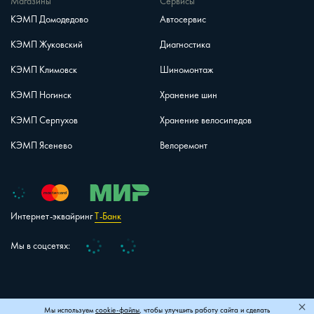
Магазины
Сервисы
КЭМП Домодедово
Автосервис
КЭМП Жуковский
Диагностика
КЭМП Климовск
Шиномонтаж
КЭМП Ногинск
Хранение шин
КЭМП Серпухов
Хранение велосипедов
КЭМП Ясенево
Велоремонт
Интернет-эквайринг
Т-Банк
Vk
Telegram
Мы в соцсетях:
+7 (495) 150-40-26
Карта сайта
Мы используем
cookie-файлы
, чтобы улучшить работу сайта и сделать