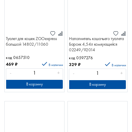
Туалет для кошек ZOOexpress
Наполнитель кошачьего туалета
большой 14802/11060
Барсик 4,54л комкующийся
02249/92014
код 0657510
код 0597276
469
₽
329
₽
В наличии
В наличии
-
+
-
+
В корзину
В корзину