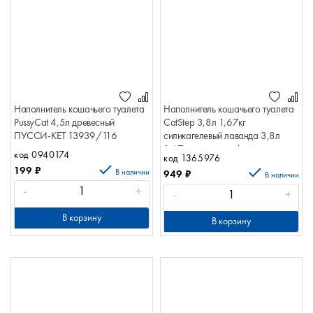
Наполнитель кошачьего туалета
Наполнитель кошачьего туалета
PussyСat 4,5л древесный
CatStep 3,8л 1,67кг
ПУССИ-КЕТ 13939/116
силикагелевый лаванда 3,8л
1,67кг силикагел/лаванда
код 0940174
код 1365976
65508
199
₽
В наличии
949
₽
В наличии
-
+
-
+
В корзину
В корзину