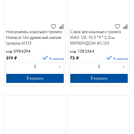
Наполнитель кошачьего туалета
Совок для кошачьего туалета
Homecat 16л древесный мелкие
VL40-135 19,5*9*2,5см
гранулы 61513
МУЛЬТИДОМ 40.135
код 0984294
код 1383344
319
₽
75
₽
В наличии
В наличии
-
+
-
+
В корзину
В корзину