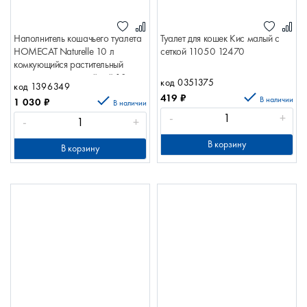
Наполнитель кошачьего туалета
Туалет для кошек Кис малый с
HOMECAT Naturelle 10 л
сеткой 11050 12470
комкующийся растительный
наполнитель зеленый чай 10л
код 0351375
код 1396349
комкующийся зеленый чай
419
₽
В наличии
1 030
₽
88045
В наличии
-
+
-
+
В корзину
В корзину