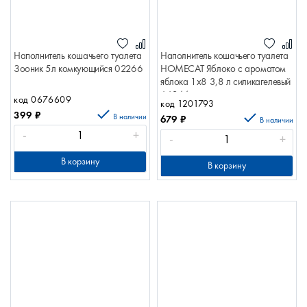
Наполнитель кошачьего туалета
Наполнитель кошачьего туалета
Зооник 5л комкующийся 02266
HOMECAT Яблоко с ароматом
яблока 1х8 3,8 л силикагелевый
66344
код 0676609
код 1201793
399
₽
В наличии
679
₽
В наличии
-
+
-
+
В корзину
В корзину