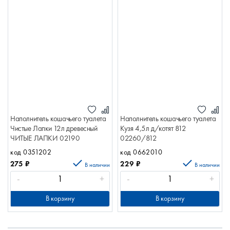
Наполнитель кошачьего туалета
Наполнитель кошачьего туалета
Чистые Лапки 12л древесный
Кузя 4,5л д/котят 812
ЧИТЫЕ ЛАПКИ 02190
02260/812
код 0351202
код 0662010
275
₽
229
₽
В наличии
В наличии
-
+
-
+
В корзину
В корзину