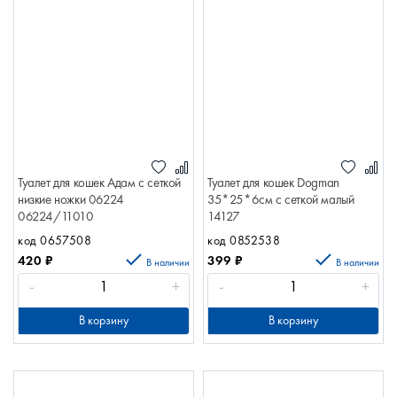
Туалет для кошек Адам с сеткой
Туалет для кошек Dogman
низкие ножки 06224
35*25*6см с сеткой малый
06224/11010
14127
код 0657508
код 0852538
420
₽
399
₽
В наличии
В наличии
-
+
-
+
В корзину
В корзину