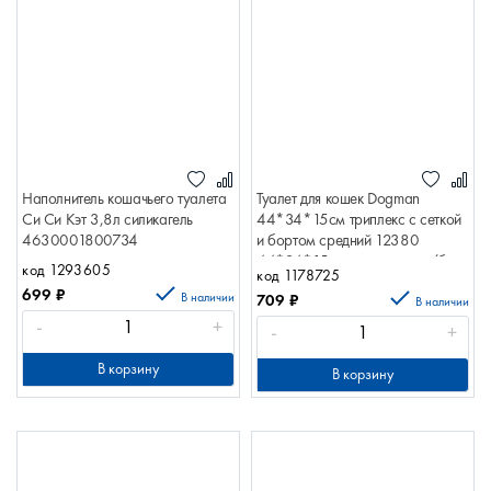
Наполнитель кошачьего туалета
Туалет для кошек Dogman
Си Си Кэт 3,8л силикагель
44*34*15см триплекс с сеткой
4630001800734
и бортом средний 12380
44*34*15см триплекс сет/борт
код 1293605
код 1178725
ср 55251
699
₽
В наличии
709
₽
В наличии
-
+
-
+
В корзину
В корзину