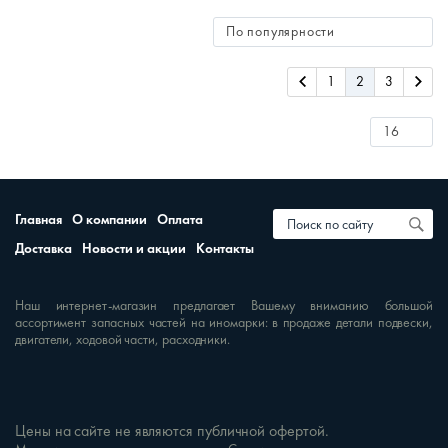
1
2
3
Главная
О компании
Оплата
Доставка
Новости и акции
Контакты
Наш интернет-магазин предлагает Вашему вниманию большой
ассортимент запасных частей на иномарки: в продаже детали подвески,
двигатели, ходовой части, расходники.
Цены на сайте не являются публичной офертой.