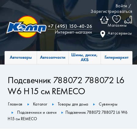
Войти
/
Зарегистрироваться
0
0
0
Магазины
+7 (495) 150-40-26
Интернет-магазин
Автосервисы
Шины, диски,
Автотовары
Автозапчасти
Гипермаркет
АКБ
Подсвечник 788072 788072 L6
W6 H15 см REMECO
Главная
Каталог
Товары для дома
Сувениры
Подсвечники и свечи
Подсвечник 788072 788072 L6 W6
H15 см REMECO