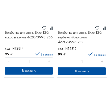
Бомбочка для ванны Exxe 120г
Бомбочка для ванны Exxe 120г
кокос и ваниль 4620739981256
вербена и бергамот
4620739981232
код 1412814
код 1412812
99
₽
99
₽
В наличии
В наличии
-
+
-
+
В корзину
В корзину