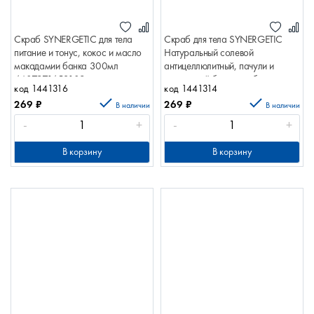
Скраб SYNERGETIC для тела
Скраб для тела SYNERGETIC
питание и тонус, кокос и масло
Натуральный солевой
макадамии банка 300мл
антицеллюлитный, пачули и
4607971453109
ароматный бергамот банка
код 1441316
код 1441314
300мл 4607971452737
269
₽
269
₽
В наличии
В наличии
-
+
-
+
В корзину
В корзину