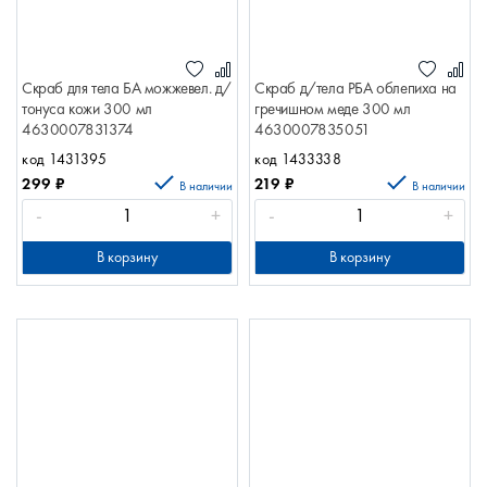
Скраб для тела БА можжевел. д/
Скраб д/тела РБА облепиха на
тонуса кожи 300 мл
гречишном меде 300 мл
4630007831374
4630007835051
код 1431395
код 1433338
299
₽
219
₽
В наличии
В наличии
-
+
-
+
В корзину
В корзину