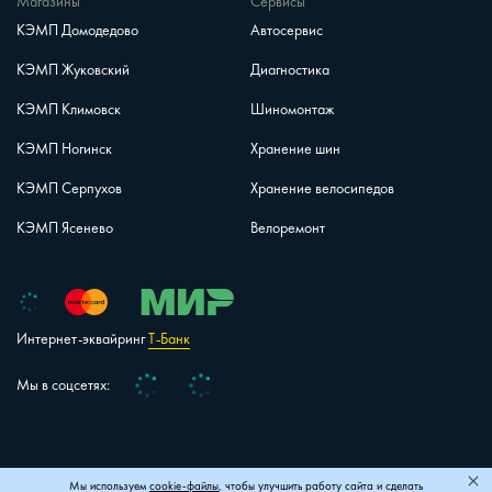
Магазины
Сервисы
КЭМП Домодедово
Автосервис
КЭМП Жуковский
Диагностика
КЭМП Климовск
Шиномонтаж
КЭМП Ногинск
Хранение шин
КЭМП Серпухов
Хранение велосипедов
КЭМП Ясенево
Велоремонт
Интернет-эквайринг
Т-Банк
Vk
Telegram
Мы в соцсетях:
+7 (495) 150-40-26
Карта сайта
Мы используем
cookie-файлы
, чтобы улучшить работу сайта и сделать