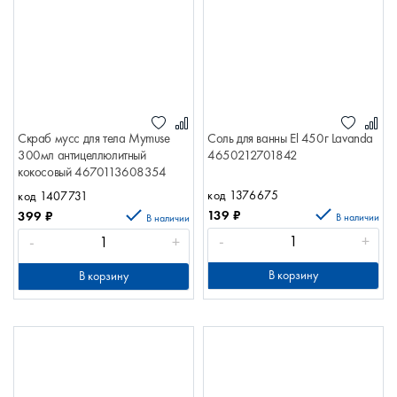
Скраб мусс для тела Mymuse
Соль для ванны El 450г Lavanda
300мл антицеллюлитный
4650212701842
кокосовый 4670113608354
код 1376675
код 1407731
139
₽
399
₽
В наличии
В наличии
-
+
-
+
В корзину
В корзину