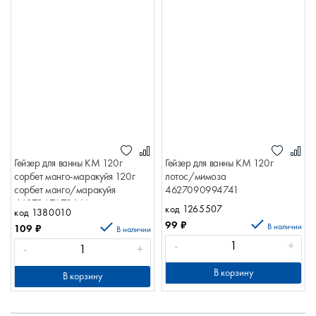
Гейзер для ванны КМ 120г
Гейзер для ванны КМ 120г
сорбет манго-маракуйя 120г
лотос/мимоза
сорбет манго/маракуйя
4627090994741
4607967672446
код 1265507
код 1380010
99
₽
В наличии
109
₽
В наличии
-
+
-
+
В корзину
В корзину