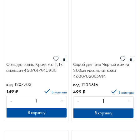
Соль для ванны Крымская 1,1кг
Скраб для тела Черный жемчуг
апельсин 4607017945988
200мл идеальная кожа
4600702085914
код 1207703
код 1205616
149
₽
499
₽
В наличии
В наличии
-
+
-
+
В корзину
В корзину