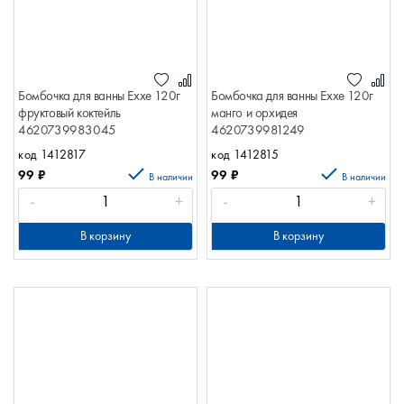
Бомбочка для ванны Exxe 120г
Бомбочка для ванны Exxe 120г
фруктовый коктейль
манго и орхидея
4620739983045
4620739981249
код 1412817
код 1412815
99
₽
99
₽
В наличии
В наличии
-
+
-
+
В корзину
В корзину