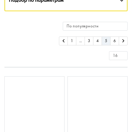
Подбор по параметрам
1
...
3
4
5
6