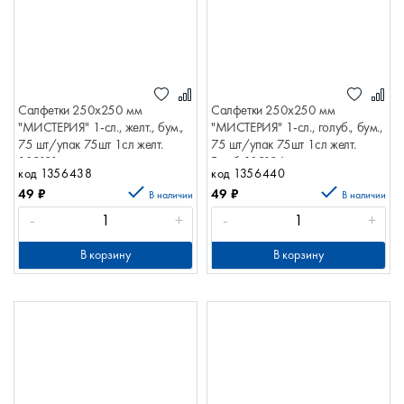
Салфетки 250х250 мм
Салфетки 250х250 мм
"МИСТЕРИЯ" 1-сл., желт., бум.,
"МИСТЕРИЯ" 1-сл., голуб., бум.,
75 шт/упак 75шт 1сл желт.
75 шт/упак 75шт 1сл желт.
109191
Голуб 109194
код 1356438
код 1356440
49
₽
49
₽
В наличии
В наличии
-
+
-
+
В корзину
В корзину