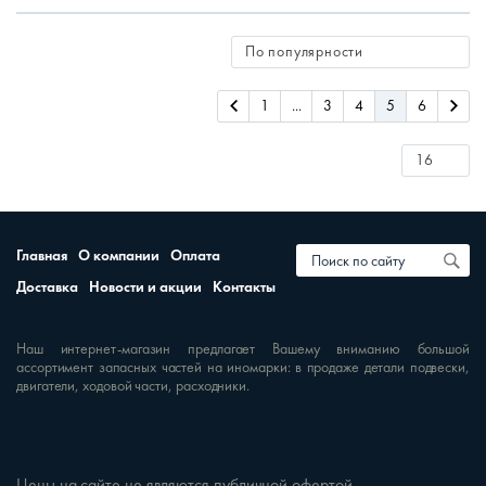
1
...
3
4
5
6
Главная
О компании
Оплата
Доставка
Новости и акции
Контакты
Наш интернет-магазин предлагает Вашему вниманию большой
ассортимент запасных частей на иномарки: в продаже детали подвески,
двигатели, ходовой части, расходники.
Цены на сайте не являются публичной офертой.