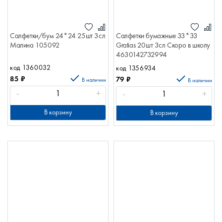
Салфетки/бум 24*24 25шт 3сл
Салфетки бумажные 33*33
Малина 105092
Gratias 20шт 3сл Скоро в школу
4630142732994
код 1360032
код 1356934
85
₽
79
₽
В наличии
В наличии
-
+
-
+
В корзину
В корзину