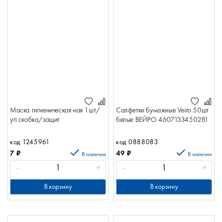
Маска гигиеническая ная 1шт/
Салфетки бумажные Veiro 50шт
уп скобка/защит
белые ВЕЙРО 4607133450281
код 1245961
код 0888083
7
₽
49
₽
В наличии
В наличии
-
+
-
+
В корзину
В корзину