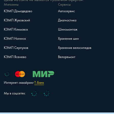
Магазины
Сервисы
КЭМП Домодедово
Автосервис
КЭМП Жуковский
Диагностика
КЭМП Климовск
Шиномонтаж
КЭМП Ногинск
Хранение шин
КЭМП Серпухов
Хранение велосипедов
КЭМП Ясенево
Велоремонт
Интернет-эквайринг
Т-Банк
Vk
Telegram
Мы в соцсетях: