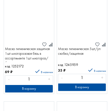
Маска гигиеническая защитная
Маска гигиеническая 5шт/уп
1шт многоразовая бязь в
скобка/защитная
ассортименте 1шт многораз/
бязь в ассортименте
код 1245959
код 1252172
35
₽
В наличии
69
₽
В наличии
-
+
-
+
В корзину
В корзину