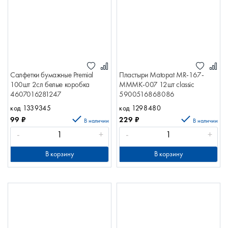
Салфетки бумажные Premial
Пластыри Matopat MR-167-
100шт 2сл белые коробка
MMMK-007 12шт classic
4607016281247
5900516868086
код 1339345
код 1298480
99
₽
229
₽
В наличии
В наличии
-
+
-
+
В корзину
В корзину