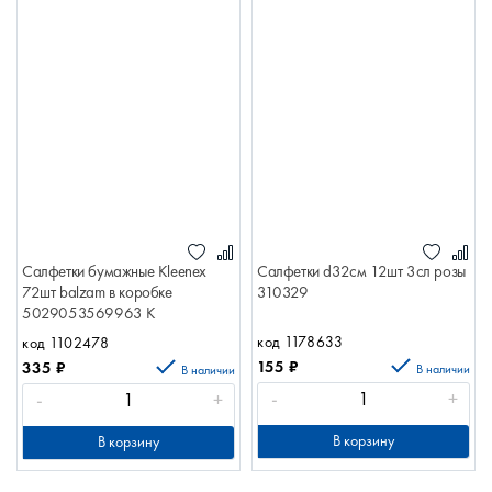
Салфетки бумажные Kleenex
Салфетки d32см 12шт 3сл розы
72шт balzam в коробке
310329
5029053569963 К
код 1178633
код 1102478
155
₽
335
₽
В наличии
В наличии
-
+
-
+
В корзину
В корзину