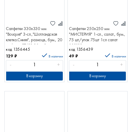
Салфетки 330х330 мм
Салфетки 250х250 мм
"Bouquet" 3-сл.,"Шотландская
"МИСТЕРИЯ" 1-сл., салат., бум.,
клетка.Синяя", разноцв., бум., 20
75 шт/упак 75шт 1сл салат
шт/упак 57428 20шт 3сл
109192
код 1356445
код 1356439
Шотл.клетка.Синяя 111203
129
₽
49
₽
В наличии
В наличии
-
+
-
+
В корзину
В корзину