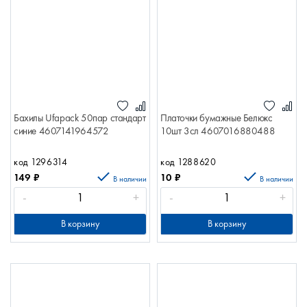
Бахилы Ufapack 50пар стандарт
Платочки бумажные Белюкс
синие 4607141964572
10шт 3сл 4607016880488
код 1296314
код 1288620
149
₽
10
₽
В наличии
В наличии
-
+
-
+
В корзину
В корзину