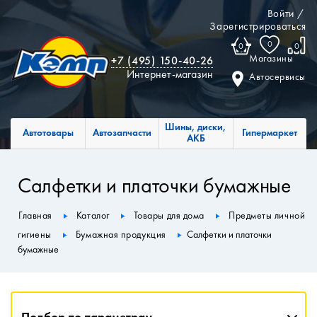
Войти
/
Зарегистрироваться
0
0
0
Магазины
+7 (495) 150-40-26
Интернет-магазин
Автосервисы
Шины, диски,
Автотовары
Автозапчасти
Гипермаркет
АКБ
Салфетки и платочки бумажные
Главная
Каталог
Товары для дома
Предметы личной
гигиены
Бумажная продукция
Салфетки и платочки
бумажные