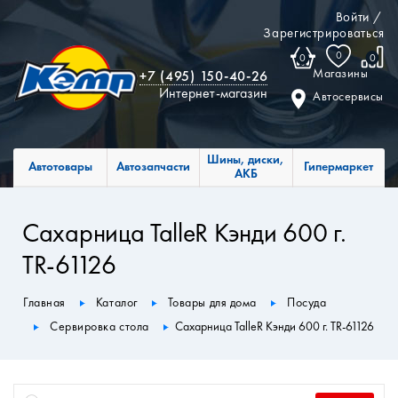
Войти
/
Зарегистрироваться
0
0
0
Магазины
+7 (495) 150-40-26
Интернет-магазин
Автосервисы
Шины, диски,
Автотовары
Автозапчасти
Гипермаркет
АКБ
Сахарница TalleR Кэнди 600 г.
TR-61126
Главная
Каталог
Товары для дома
Посуда
Сервировка стола
Сахарница TalleR Кэнди 600 г. TR-61126