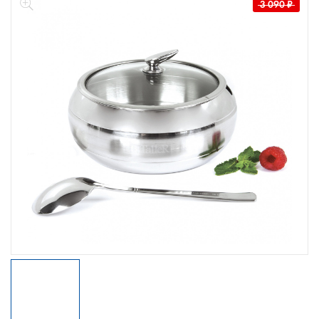
3 090
₽