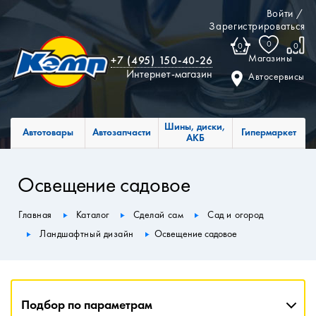
Войти
/
Зарегистрироваться
0
0
0
Магазины
+7 (495) 150-40-26
Интернет-магазин
Автосервисы
Шины, диски,
Автотовары
Автозапчасти
Гипермаркет
АКБ
Освещение садовое
Главная
Каталог
Сделай сам
Сад и огород
Ландшафтный дизайн
Освещение садовое
Подбор по параметрам