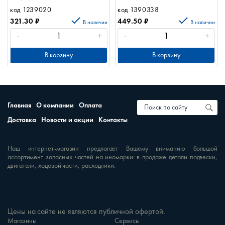
15W 46819
11 ЭРА Кружево 2
код 1239020
код 1390338
321.30
₽
449.50
₽
В наличии
В наличии
-
+
-
+
В корзину
В корзину
Главная
О компании
Оплата
Доставка
Новости и акции
Контакты
Наш интернет-магазин предлагает Вашему вниманию большой
ассортимент запасных частей на иномарки: в продаже детали подвески,
двигатели, ходовой части, расходники.
Цены на сайте не являются публичной офертой.
Магазины
Сервисы