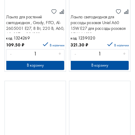
Лампа для растений
Лампа светодиодная для
светодиодная , Grady, FITO, Al-
рассады розовая Uniel A60
2605001 Е27, 8 Вт, 220 В, А60,
15W E27 для рассады розовая
60х107см 394223
15W 46819
код 1324269
код 1239020
109.50
₽
321.30
₽
В наличии
В наличии
-
+
-
+
В корзину
В корзину