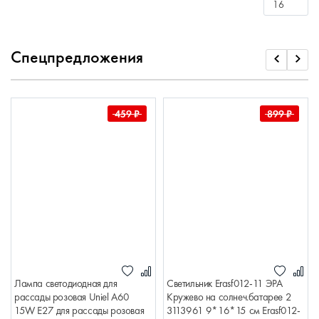
Спецпредложения
459
₽
899
₽
Лампа светодиодная для
Светильник Erasf012-11 ЭРА
рассады розовая Uniel A60
Кружево на солнеч.батарее 2
15W E27 для рассады розовая
3113961 9*16*15 см Erasf012-