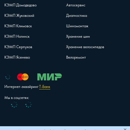
КЭМП Домодедово
Автосервис
КЭМП Жуковский
Диагностика
КЭМП Климовск
Шиномонтаж
КЭМП Ногинск
Хранение шин
КЭМП Серпухов
Хранение велосипедов
КЭМП Ясенево
Велоремонт
Интернет-эквайринг
Т-Банк
Мы в соцсетях:
Vk
Telegram
+7 (495) 150-40-26
Карта сайта