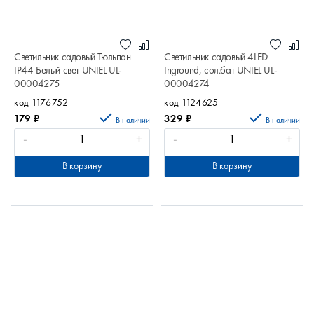
Светильник садовый Тюльпан
Светильник садовый 4LED
IP44 Белый свет UNIEL UL-
Inground, сол.бат UNIEL UL-
00004275
00004274
код 1176752
код 1124625
179
₽
329
₽
В наличии
В наличии
-
+
-
+
В корзину
В корзину