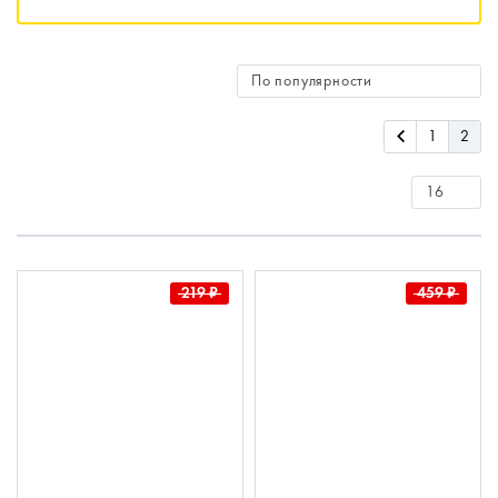
1
2
219
₽
459
₽