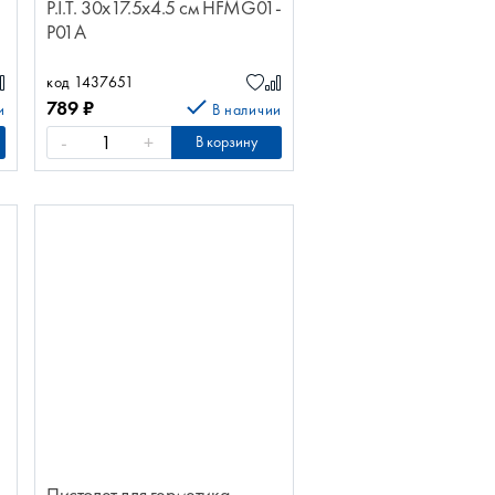
P.I.T. 30x17.5x4.5 см HFMG01-
P01A
код 1437651
789
₽
и
В наличии
-
+
В корзину