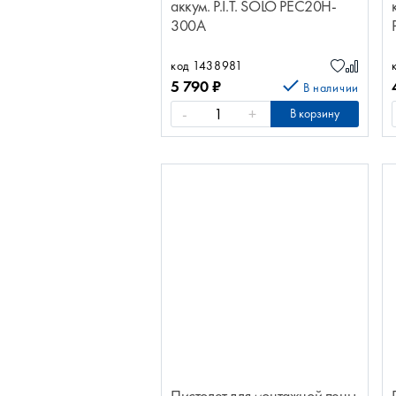
аккум. P.I.T. SOLO PEC20H-
300A
код 1438981
5 790
₽
В наличии
-
+
В корзину