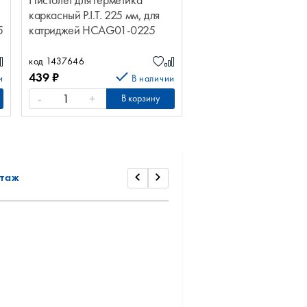
Пистолет для герметика
каркасный P.I.T. 225 мм, для
5
катриджей HCAG01-0225
код 1437646
439
₽
и
В наличии
-
+
В корзину
таж