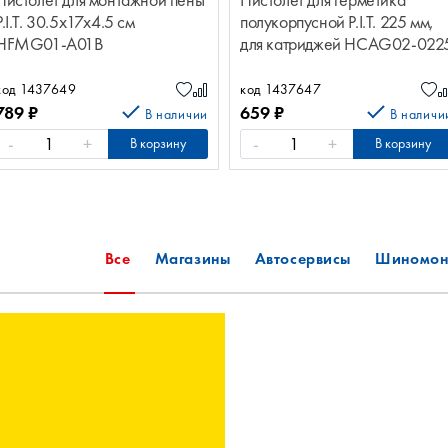
Пистолет для монтажной пены
Пистолет для герметика
P.I.T. 30.5x17x4.5 см
полукорпусной P.I.T. 225 мм,
HFMG01-A01B
для катриджей HCAG02-022
код 1437649
код 1437647
789
₽
659
₽
В наличии
В наличи
-
+
-
+
В корзину
В корзину
Все
Магазины
Автосервисы
Шиномон