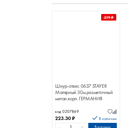
319
₽
Шнур-отвес 0637 STAYER
Малярный 30м.разметочный
метал.корп. ГЕРМАНИЯ
STAYER Малярный
30м.разм.метал.к
код 0207869
223.30
₽
В наличии
-
+
В корзину