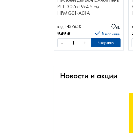
Пистолет для монтажной пены
P.I.T. 30.5x19x4.5 см
HFMG01-A01A
код 1437650
949
₽
В наличии
-
+
В корзину
Новости и акции