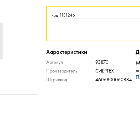
код 1131246
Характеристики
Д
Артикул
93870
М
д
Производитель
СИБРТЕХ
П
Штрихкод
4606800060884