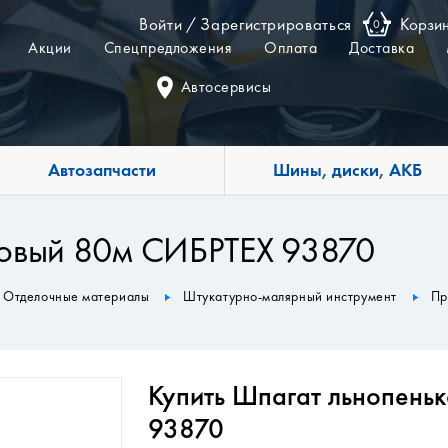
Войти
/
Зарегистрироваться
Корзи
0
Акции
Спецпредложения
Оплата
Доставка
Автосервисы
Автозапчасти
Шины, диски, АКБ
ковый 80м СИБРТЕХ 93870
Отделочные материалы
Штукатурно-малярный инструмент
Пр
Купить Шпагат льнопень
93870