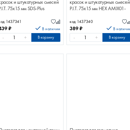
красок и штукатурных смесей
красок и штукатурных смесей
P.I.T. 75x15 мм SDS-Plus
P.I.T. 75x15 мм HEX AMIX01-
AMIX01-080E
080C
код 1437341
код 1437340
439
₽
389
₽
В наличии
В наличи
-
+
-
+
В корзину
В корзину