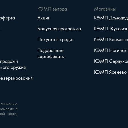
е
КЭМП выгода
Магазины
 оферта
Акции
КЭМП Домодед
а
Бонусная программа
КЭМП Жуковск
Покупка в кредит
КЭМП Климовс
Подарочные
КЭМП Ногинск
сертификаты
 продажи
КЭМП Серпухо
кого оружия
КЭМП Ясенево
резервирования
 вниманию
номарки: в
вой части,