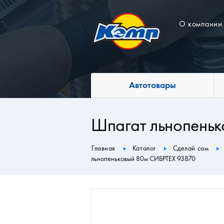
О компании
Автотовары
Шпагат льнопень
Главная
Каталог
Сделай сам
льнопеньковый 80м СИБРТЕХ 93870