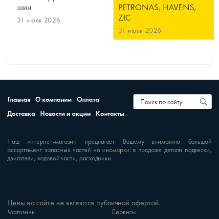
шин
PETRONAS, HAVENS,
ZIC
31 июля 2026
31 июля 2026
Главная
О компании
Оплата
Доставка
Новости и акции
Контакты
Наш интернет-магазин предлагает Вашему вниманию большой
ассортимент запасных частей на иномарки: в продаже детали подвески,
двигатели, ходовой части, расходники.
Цены на сайте не являются публичной офертой.
Магазины
Сервисы