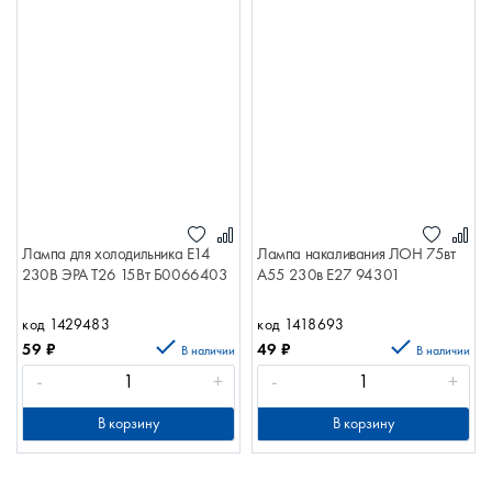
Лампа для холодильника E14
Лампа накаливания ЛОН 75вт
230В ЭРА T26 15Вт Б0066403
А55 230в Е27 94301
код 1429483
код 1418693
59
₽
49
₽
В наличии
В наличии
-
+
-
+
В корзину
В корзину