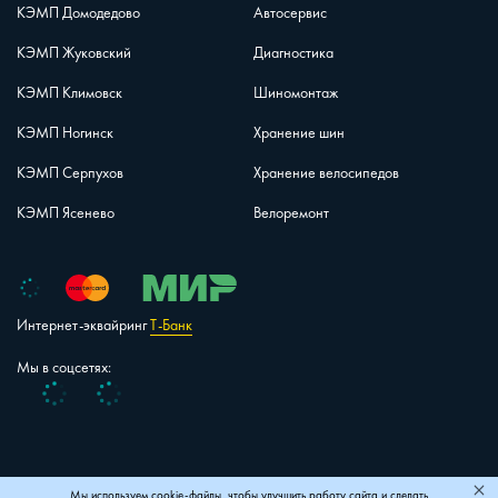
КЭМП Домодедово
Автосервис
КЭМП Жуковский
Диагностика
КЭМП Климовск
Шиномонтаж
КЭМП Ногинск
Хранение шин
КЭМП Серпухов
Хранение велосипедов
КЭМП Ясенево
Велоремонт
Интернет-эквайринг
Т-Банк
Мы в соцсетях:
Vk
Telegram
+7 (495) 150-40-26
Карта сайта
Мы используем
cookie-файлы
, чтобы улучшить работу сайта и сделать