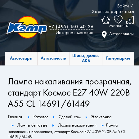
Войти
/
Зарегистрироваться
0
0
0
Магазины
+7 (495) 150-40-26
Интернет-магазин
Автосервисы
Шины, диски,
Автотовары
Автозапчасти
Гипермаркет
АКБ
Лампа накаливания прозрачная,
стандарт Космос E27 40W 220В
А55 CL 14691/61449
Главная
Каталог
Сделай сам
Электрика
Лампы бытовые
Лампы накаливания
Лампа
накаливания прозрачная, стандарт Космос E27 40W 220В А55 CL
14691/61449