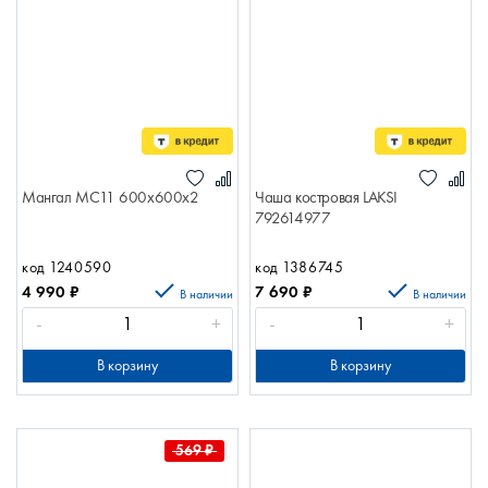
Мангал МС11 600х600х2
Чаша костровая LAKSI
792614977
код 1240590
код 1386745
4 990
₽
7 690
₽
В наличии
В наличии
-
+
-
+
В корзину
В корзину
569
₽