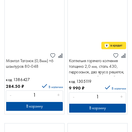
Мангал Таганок (0,8мм) +6
Коптильня горячего копчения
шампуров 80-048
толщина 2,0 мм, сталь 430,
гидрозамок, два яруса решеток,
поддон, крышка "домиком"
код 1386427
код 1305119
500х250х200
284.50
₽
В наличии
9 990
₽
нерж.сталь"Фортуна" Фортуна
В наличии
-
+
КФ-11
-
+
В корзину
В корзину