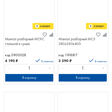
Мангал разборный МС9С
Мангал разборный МС5
стальной в сумке
280х380х400
код 0900028
код 1198817
4 190
₽
3 590
₽
В наличии
В наличии
-
+
-
+
В корзину
В корзину