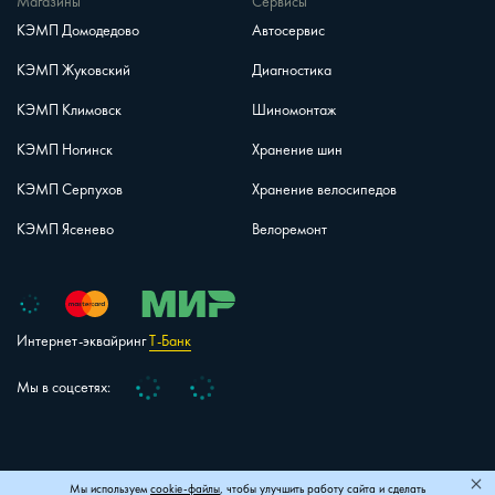
Магазины
Сервисы
КЭМП Домодедово
Автосервис
КЭМП Жуковский
Диагностика
КЭМП Климовск
Шиномонтаж
КЭМП Ногинск
Хранение шин
КЭМП Серпухов
Хранение велосипедов
КЭМП Ясенево
Велоремонт
Интернет-эквайринг
Т-Банк
Vk
Telegram
Мы в соцсетях:
+7 (495) 150-40-26
Карта сайта
Мы используем
cookie-файлы
, чтобы улучшить работу сайта и сделать