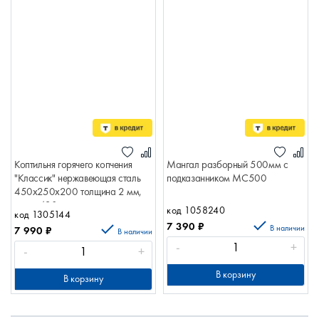
Коптильня горячего копчения
Мангал разборный 500мм с
"Классик" нержавеющая сталь
подказанником МС500
450х250х200 толщина 2 мм,
сталь 430, два яруса решеток,
код 1058240
код 1305144
поддон 450х250х200
7 390
₽
В наличии
7 990
₽
нерж.сталь"Классик"
В наличии
ОЛЬХОВЫЙ ДЫМ Классик
-
+
-
+
КК-6
В корзину
В корзину