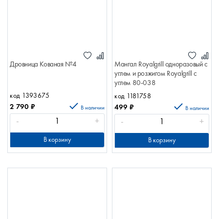
Дровница Кованая №4
Мангал Royalgrill одноразовый с
углем и розжигом Royalgrill с
углем 80-038
код 1393675
код 1181758
2 790
₽
499
₽
В наличии
В наличии
-
+
-
+
В корзину
В корзину