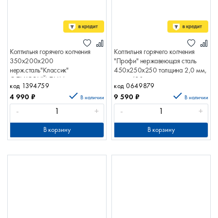
Коптильня горячего копчения
Коптильня горячего копчения
350х200х200
"Профи" нержавеющая сталь
нерж.сталь"Классик"
450х250х250 толщина 2,0 мм,
ОЛЬХОВЫЙ ДЫМ
сталь 430, гидрозамок, два
код 1394759
код 0649879
яруса решеток, поддон
4 990
₽
9 590
₽
450х250х250 нерж.ст.
В наличии
В наличии
гидрозатвор Профи КП-7
-
+
-
+
В корзину
В корзину