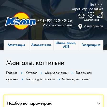
Войти
/
Зарегистрироваться
0
0
0
Магазины
+7 (495) 150-40-26
Интернет-магазин
Автосервисы
Шины, диски,
Автотовары
Автозапчасти
Гипермаркет
АКБ
Мангалы, коптильни
Главная
Каталог
Мир увлечений
Товары для
туризма
Товары для пикника
Мангалы, коптильни
Подбор по параметрам