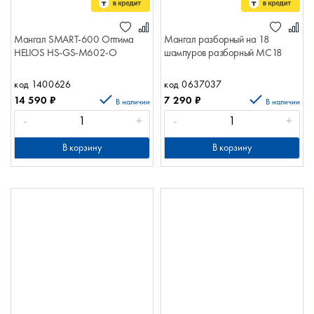
Мангал SMART-600 Оптима
Мангал разборный на 18
HELIOS HS-GS-M602-O
шампуров разборный МС18
код 1400626
код 0637037
14 590
₽
7 290
₽
В наличии
В наличии
-
+
-
+
В корзину
В корзину