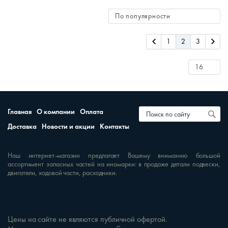
1
2
3
Главная
О компании
Оплата
Доставка
Новости и акции
Контакты
Наш интернет-магазин предлагает Вашему вниманию большой
ассортимент запасных частей на иномарки: в продаже детали подвески,
двигатели, ходовой части, расходники.
Цены на сайте не являются публичной офертой.