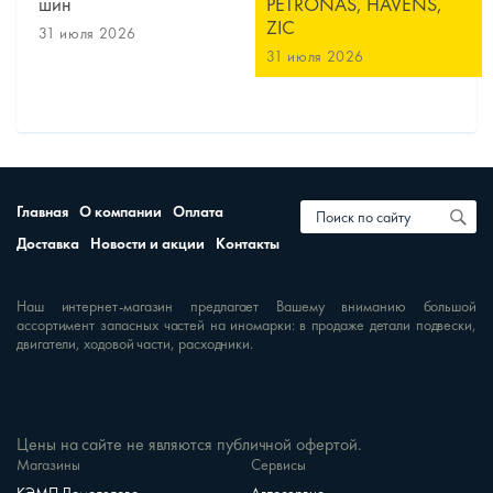
шин
PETRONAS, HAVENS,
ZIC
31 июля 2026
31 июля 2026
Главная
О компании
Оплата
Доставка
Новости и акции
Контакты
Наш интернет-магазин предлагает Вашему вниманию большой
ассортимент запасных частей на иномарки: в продаже детали подвески,
двигатели, ходовой части, расходники.
Цены на сайте не являются публичной офертой.
Магазины
Сервисы