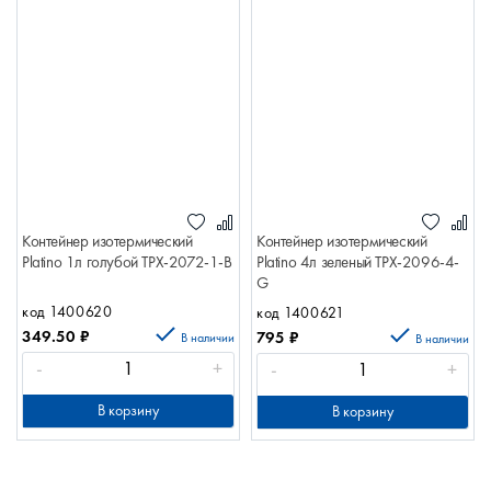
Контейнер изотермический
Контейнер изотермический
Platino 1л голубой TPX-2072-1-B
Platino 4л зеленый TPX-2096-4-
G
код 1400620
код 1400621
349.50
₽
795
₽
В наличии
В наличии
-
+
-
+
В корзину
В корзину