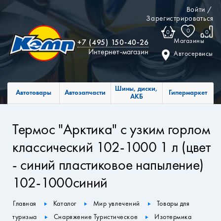
Войти
/
Зарегистрироваться
0
0
0
Магазины
+7 (495) 150-40-26
Интернет-магазин
Автосервисы
Шины, диски,
Автотовары
Автозапчасти
Гипермаркет
АКБ
Термос "Арктика" с узким горлом
классический 102-1000 1 л (цвет
- синий пластиковое напыление)
102-1000синий
Главная
Каталог
Мир увлечений
Товары для
туризма
Снаряжение Туристическое
Изотермика