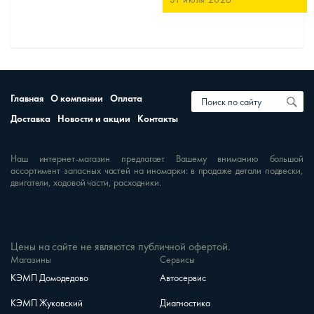
Главная
О компании
Оплата
Доставка
Новости и акции
Контакты
Наш интернет-магазин предлагает Вашему вниманию большой
ассортимент запасных частей на иномарки: в продаже детали подвески,
двигатели, ходовой части, расходники.
Цены на сайте не являются публичной офертой.
Магазины
Сервисы
КЭМП Домодедово
Автосервис
КЭМП Жуковский
Диагностика