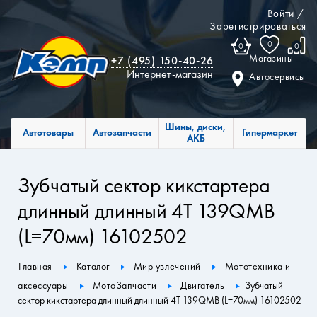
Войти
/
Зарегистрироваться
0
0
0
Магазины
+7 (495) 150-40-26
Интернет-магазин
Автосервисы
Шины, диски,
Автотовары
Автозапчасти
Гипермаркет
АКБ
Зубчатый сектор кикстартера
длинный длинный 4T 139QMB
(L=70мм) 16102502
Главная
Каталог
Мир увлечений
Мототехника и
аксессуары
МотоЗапчасти
Двигатель
Зубчатый
сектор кикстартера длинный длинный 4T 139QMB (L=70мм) 16102502