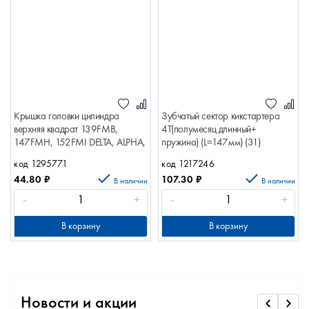
Крышка головки цилиндра
Зубчатый сектор кикстартера
верхняя квадрат 139FMB,
4T(полумесяц длинный+
147FMH, 152FMI DELTA, ALPHA,
пружина) (L=147мм) (31)
ATV 110 верхняя
157QMJ кикстартера 4Т
код 1295771
код 1217246
квад.DELTA,ALPHA,ATV110
(L=147мм) (31) 10113867
44.80
₽
107.30
₽
10091572
В наличии
В наличии
-
+
-
+
В корзину
В корзину
Новости и акции