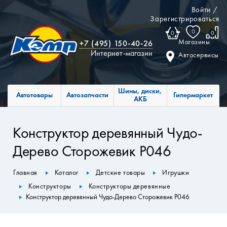
Войти
/
Зарегистрироваться
0
0
0
Магазины
+7 (495) 150-40-26
Интернет-магазин
Автосервисы
Шины, диски,
Автотовары
Автозапчасти
Гипермаркет
АКБ
Конструктор деревянный Чудо-
Дерево Сторожевик P046
Главная
Каталог
Детские товары
Игрушки
Конструкторы
Конструкторы деревянные
Конструктор деревянный Чудо-Дерево Сторожевик P046