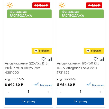
10 866
₽
7 456
₽
Финальная
Финальная
РАСПРОДАЖА
РАСПРОДАЖА
Автошина летняя 225/55 R18
Автошина летняя 195/60 R15
Pirelli Formula Energy 98V
IKON Autograph Eco-3 88H
4381000
T731453
код 1385615
код 1422374
8 692.80
₽
5 964.80
₽
В наличии
В наличии
-
+
-
+
В корзину
В корзину