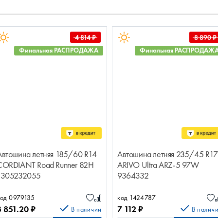
4 814
₽
8 890
₽
Финальная РАСПРОДАЖА
Финальная РАСПРОДАЖ
Автошина летняя 185/60 R14
Автошина летняя 235/45 R17
CORDIANT Road Runner 82Н
ARIVO Ultra ARZ-5 97W
1305232055
9364332
код 0979135
код 1424787
3 851.20
₽
7 112
₽
В наличии
В налич