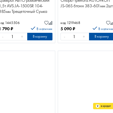
Домкрат АВТО ромбический
Опора-тренога AUTOPROFI
1,5т AVS JA-1500SR 104-
JS-06S 6тонн 383-601мм 2шт
385мм Трещеточный Сумка
A95301S
код 1445506
код 1219468
1 790
₽
5 090
₽
В наличии
В наличи
-
+
-
+
В корзину
В корзину