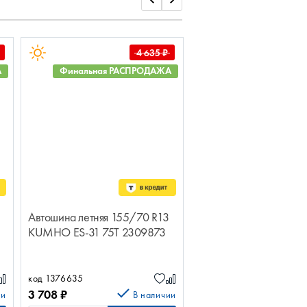
4 635
₽
А
Финальная РАСПРОДАЖА
Финальная РАС
Автошина летняя 155/70 R13
Автошина летняя 195/
KUMHO ES-31 75T 2309873
IKON Autograph Eco-3
T731453
код 1376635
код 1422374
3 708
₽
5 964.80
₽
ии
В наличии