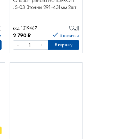
Опора-тренога AUTOPROFI
JS-03 3тонны 291-431мм 2шт
код 1219467
2 790
₽
и
В наличии
-
+
В корзину