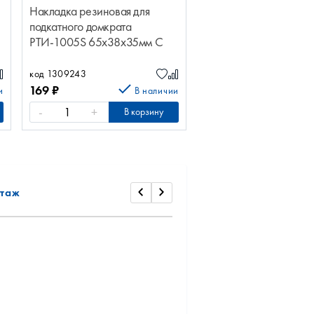
Накладка резиновая для
подкатного домкрата
РТИ-1005S 65х38х35мм С
прорезью РТИ-1005S
65х38х35мм Домкрат РТИ-
код 1309243
СЕРВИС
169
₽
и
В наличии
-
+
В корзину
таж