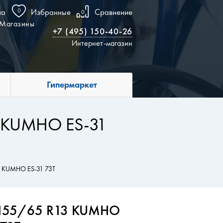
на
0
Избранные
Сравнение
0
Магазины
+7 (495) 150-40-26
Интернет-магазин
Гипермаркет
T KUMHO ES-31
T KUMHO ES-31 73T
я 155/65 R13 KUMHO