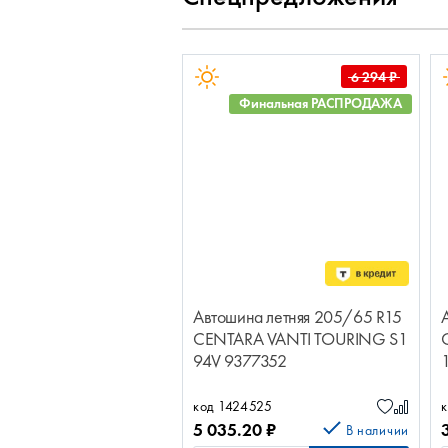
6 294
₽
Финальная РАСПРОДАЖА
Автошина летняя 205/65 R15
CENTARA VANTI TOURING S1
94V 9377352
код 1424525
5 035.20
₽
В наличии