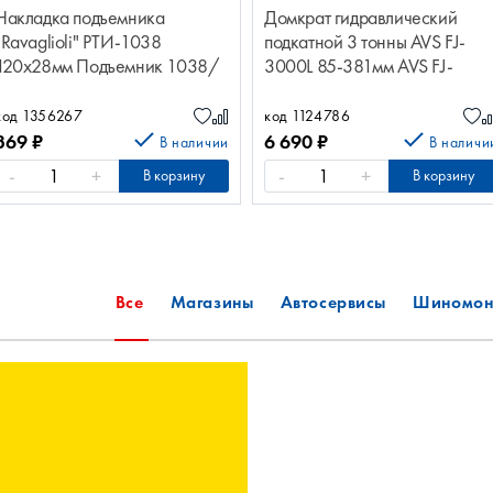
Накладка подъемника
Домкрат гидравлический
"Ravaglioli" РТИ-1038
подкатной 3 тонны AVS FJ-
120х28мм Подъемник 1038/
3000L 85-381мм AVS FJ-
Сервис
3000L Подкатной 85-381мм
A07442S
код 1356267
код 1124786
369
₽
6 690
₽
В наличии
В наличи
-
+
-
+
В корзину
В корзину
Все
Магазины
Автосервисы
Шиномон