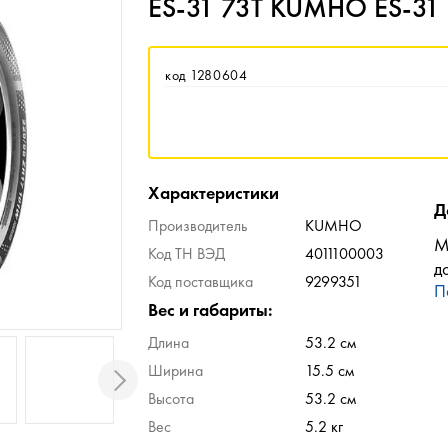
ES-31 73T KUMHO ES-31
код 1280604
Характеристики
Д
Производитель
KUMHO
М
Код ТН ВЭД
4011100003
д
Код поставщика
9299351
П
Вес и габариты:
Длина
53.2 см
Ширина
15.5 см
Высота
53.2 см
Вес
5.2 кг