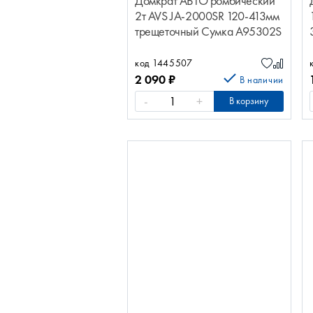
Домкрат АВТО ромбический
2т AVS JA-2000SR 120-413мм
трещеточный Сумка A95302S
код 1445507
2 090
₽
В наличии
-
+
В корзину