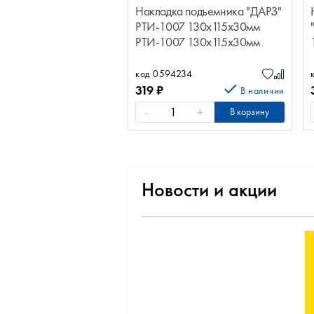
Накладка подъемника "ДАРЗ"
РТИ-1007 130х115х30мм
РТИ-1007 130х115х30мм
Подъемник РТИ-СЕРВИС
код 0594234
319
₽
В наличии
-
+
В корзину
Новости и акции