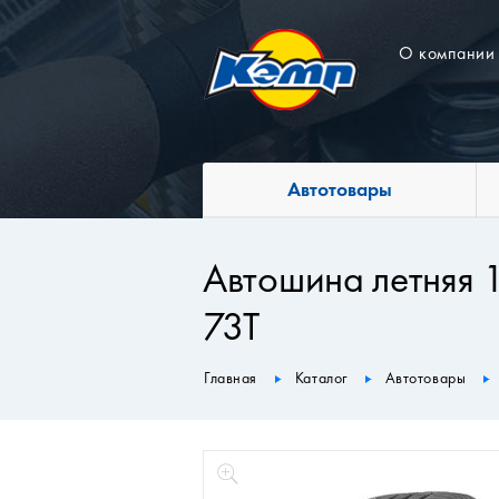
О компании
Автотовары
Автошина летняя
73T
Главная
Каталог
Автотовары