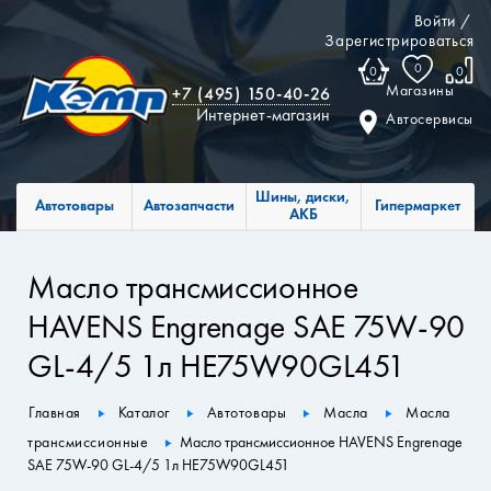
Войти
/
Зарегистрироваться
0
0
0
Магазины
+7 (495) 150-40-26
Интернет-магазин
Автосервисы
Шины, диски,
Автотовары
Автозапчасти
Гипермаркет
АКБ
Масло трансмиссионное
HAVENS Engrenage SAE 75W-90
GL-4/5 1л HE75W90GL451
Главная
Каталог
Автотовары
Масла
Масла
трансмиссионные
Масло трансмиссионное HAVENS Engrenage
SAE 75W-90 GL-4/5 1л HE75W90GL451