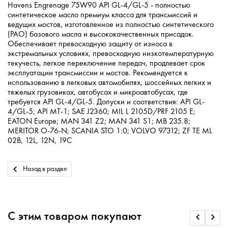
Havens Engrenage 75W90 API GL-4/GL-5 - полностью
синтетическое масло премиум класса для трансмиссий и
ведущих мостов, изготовленное из полностью синтетического
(PAO) базового масла и высококачественных присадок.
Обеспечивает превосходную защиту от износа в
экстремальных условиях, превосходную низкотемпературную
текучесть, легкое переключение передач, продлевает срок
эксплуатации трансмиссии и мостов. Рекомендуется к
использованию в легковых автомобилях, шоссейных легких и
тяжелых грузовиках, автобусах и микроавтобусах, где
требуется API GL-4/GL-5. Допуски и соответствия: API GL-
4/GL-5; API MT-1; SAE J2360; MIL L 2105D/PRF 2105 E;
EATON Europe; MAN 341 Z2; MAN 341 S1; MB 235.8;
MERITOR O-76-N; SCANIA STO 1:0; VOLVO 97312; ZF TE ML
02B, 12L, 12N, 19C
Назад в раздел
С этим товаром покупают