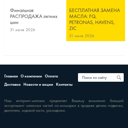
Финальная
БЕСПЛАТНАЯ ЗАМЕНА
РАСПРОДАЖА летних
МАСЛА: FQ,
шин
PETRONAS, HAVENS,
ZIC
31 июля 2026
31 июля 2026
Главная
О компании
Оплата
Доставка
Новости и акции
Контакты
Наш интернет-магазин предлагает Вашему вниманию большой
ассортимент запасных частей на иномарки: в продаже детали подвески,
двигатели, ходовой части, расходники.