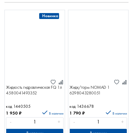
Новинка
Жидкость гидравлическая FQ 1л
Жидк/торм NOMAD 1
4580041493352
6298043280051
код 1440505
код 1436678
1 950
₽
1 790
₽
В наличии
В наличии
-
+
-
+