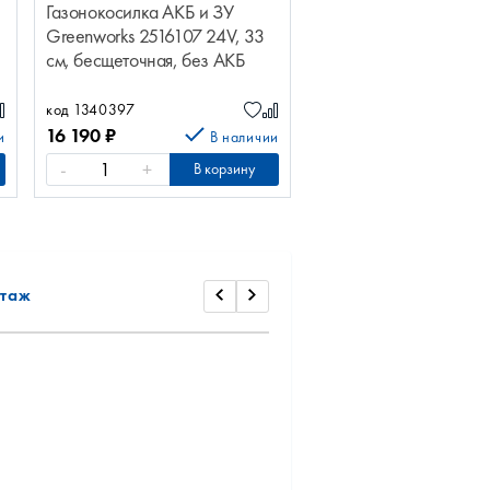
Газонокосилка АКБ и ЗУ
Greenworks 2516107 24V, 33
см, бесщеточная, без АКБ
код 1340397
16 190
₽
и
В наличии
-
+
В корзину
таж