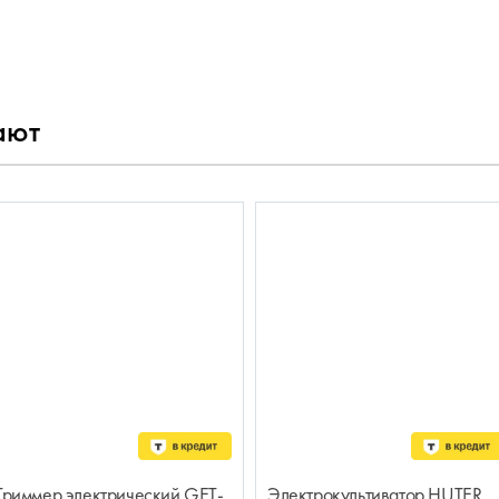
ают
Триммер электрический GET-
Электрокультиватор HUTER