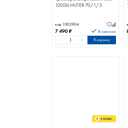
1200SL HUTER 70/1/3
код 1002904
7 490
₽
В наличии
-
+
В корзину