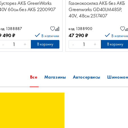
Кусторез АКБ GreenWorks
Газонокосилка АКБ без АКБ
40V 60см без АКБ 2200907
Greenworks GD40LM48SP,
40V, 48см 2517407
код 1388887
код 1388900
9 490
₽
47 290
₽
В наличии
В наличи
-
+
-
+
В корзину
В корзину
Все
Магазины
Автосервисы
Шиномон