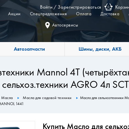
Войти
/
Зарегистрироваться
Корзи
0
Акции
Спецпредложения
Оплата
Доставка
Автосервисы
Автозапчасти
Шины, диски, АКБ
зтехники Mannol 4Т (четырёхт
ля сельхоз.техники AGRO 4л S
Масла
Масла для садовой техники
Масло для сельхозтехники Ma
- MANNOL 1441
Купить Масло для сельхо