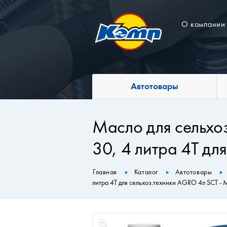
О компании
Автотовары
Масло для сельхо
30, 4 литра 4Т д
Главная
Каталог
Автотовары
литра 4Т для сельхоз.техники AGRO 4л SCT 