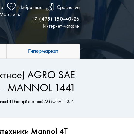
на
0
Избранные
Сравнение
0
Магазины
+7 (495) 150-40-26
Интернет-магазин
Гипермаркет
актное) AGRO SAE
CT - MANNOL 1441
nnol 4Т (четырёхтактное) AGRO SAE 30, 4
зтехники Mannol 4Т