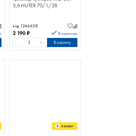
3,6 HUTER 70/1/28
код 1246638
2 190
₽
и
В наличии
-
+
В корзину