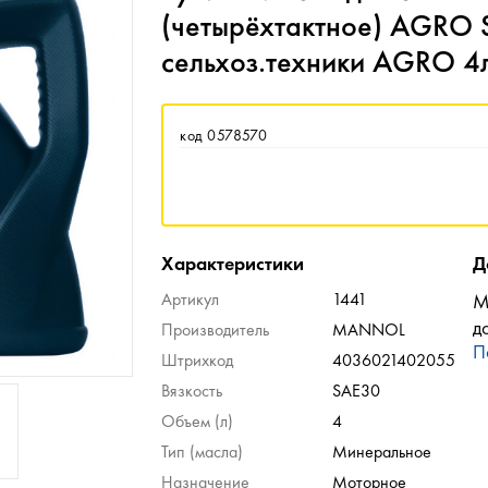
(четырёхтактное) AGRO S
сельхоз.техники AGRO 
код 0578570
Характеристики
Д
Артикул
1441
М
д
Производитель
MANNOL
П
Штрихкод
4036021402055
Вязкость
SAE30
Объем (л)
4
Тип (масла)
Минеральное
Назначение
Моторное