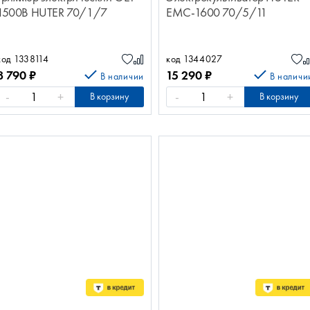
1500B HUTER 70/1/7
EMC-1600 70/5/11
код 1338114
код 1344027
8 790
₽
15 290
₽
В наличии
В наличи
-
+
-
+
В корзину
В корзину