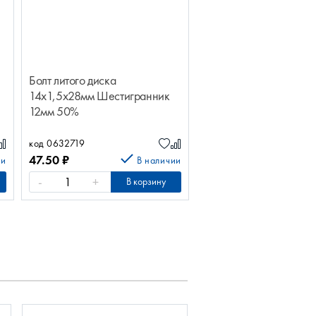
Болт литого диска
Болт литого диска
к
14х1,5х28мм Шестигранник
12х1,25х28мм Шестиг
12мм 50%
12мм 75%
код 0632719
код 0696917
47.50
₽
11.30
₽
ии
В наличии
-
+
-
+
В корзину
В к