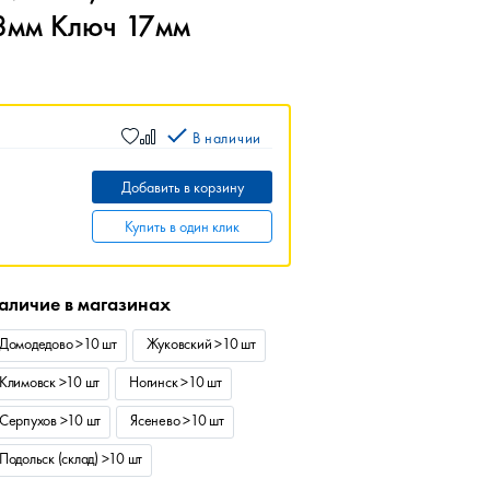
8мм Ключ 17мм
В наличии
Добавить в корзину
Купить в один клик
аличие в магазинах
Домодедово >10 шт
Жуковский >10 шт
Климовск >10 шт
Ногинск >10 шт
Серпухов >10 шт
Ясенево >10 шт
Подольск (склад) >10 шт