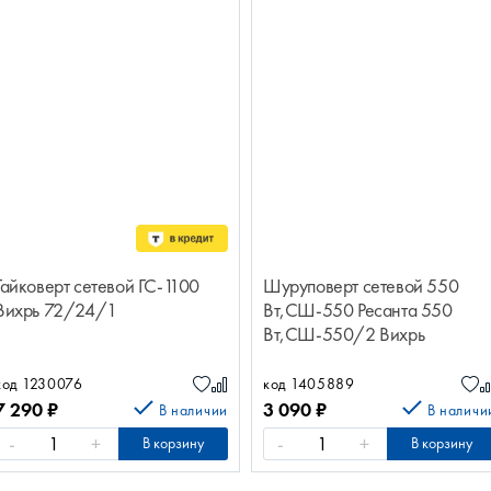
Гайковерт сетевой ГС-1100
Шуруповерт сетевой 550
Вихрь 72/24/1
Вт,СШ-550 Ресанта 550
Вт,СШ-550/2 Вихрь
72/16/1
код 1230076
код 1405889
7 290
₽
3 090
₽
В наличии
В наличи
-
+
-
+
В корзину
В корзину