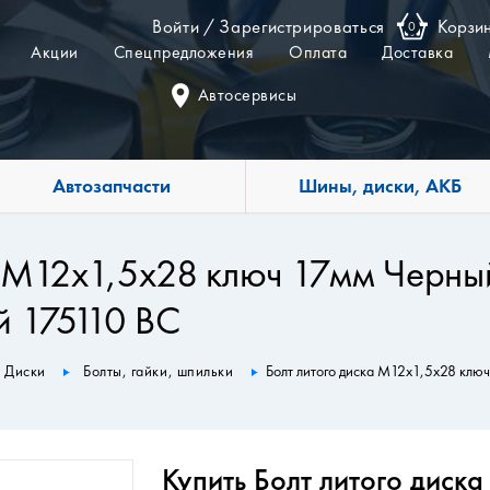
Войти
/
Зарегистрироваться
Корзи
0
Акции
Спецпредложения
Оплата
Доставка
Автосервисы
Автозапчасти
Шины, диски, АКБ
а М12х1,5х28 ключ 17мм Черн
 175110 BC
Диски
Болты, гайки, шпильки
Болт литого диска М12х1,5х28 кл
Купить Болт литого диск