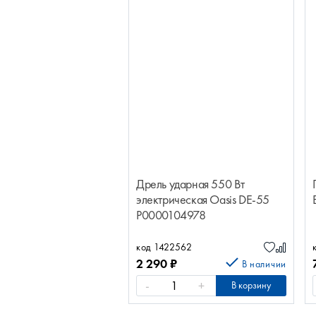
Дрель ударная 550 Вт
электрическая Oasis DЕ-55
Р0000104978
код 1422562
2 290
₽
В наличии
-
+
В корзину