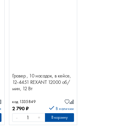
Гравер , 10 насадок, в кейсе,
12-4451 REXANT 12000 об/
мин, 12 Вт
код 1335849
2 790
₽
и
В наличии
-
+
В корзину