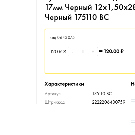
17мм Черный 12х1,50х2
Черный 175110 BC
код 0643075
120.00
₽
120 ₽
-
+
Характеристики
Н
Артикул
175110 BC
Штрихкод
2222206430759