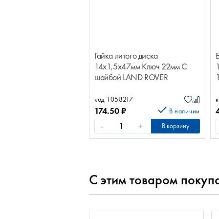
Гайка литого диска
14х1,5х47мм Ключ 22мм С
шайбой LAND ROVER
50%/Rover5409
код 1058217
174.50
₽
В наличии
-
+
В корзину
С этим товаром покуп