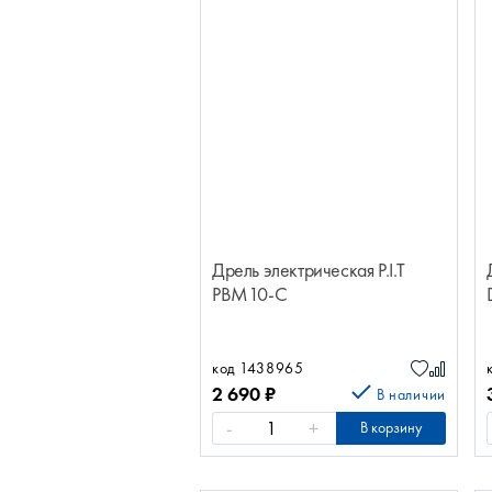
Дрель электрическая P.I.T
PBM10-C
код 1438965
2 690
₽
В наличии
-
+
В корзину