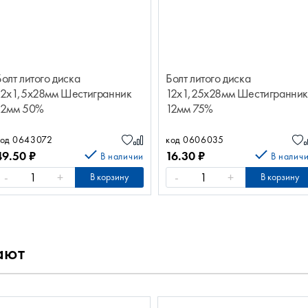
Болт литого диска
Болт литого диска
12х1,5х28мм Шестигранник
12х1,25х28мм Шестигранни
12мм 50%
12мм 75%
код 0643072
код 0606035
49.50
₽
16.30
₽
В наличии
В налич
-
+
-
+
В корзину
В корзину
ают