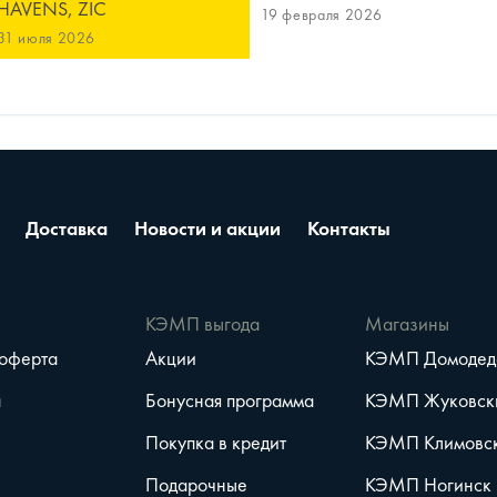
HAVENS, ZIC
19 февраля 2026
31 июля 2026
Доставка
Новости и акции
Контакты
е
КЭМП выгода
Магазины
 оферта
Акции
КЭМП Домодед
а
Бонусная программа
КЭМП Жуковск
Покупка в кредит
КЭМП Климовс
Подарочные
КЭМП Ногинск