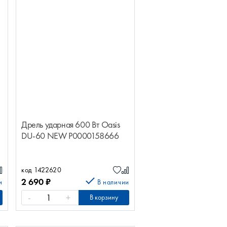
Дрель ударная 600 Вт Oasis
DU-60 NEW Р0000158666
код 1422620
2 690
₽
и
В наличии
-
+
В корзину