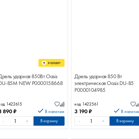
Дрель ударная 850Вт Oasis
Дрель ударная 850 Вт
DU-85М NEW Р0000158668
электрическая Oasis DU-85
Р0000104985
код 1422615
код 1422561
3 890
₽
3 190
₽
В наличии
В наличи
-
+
-
+
В корзину
В корзину