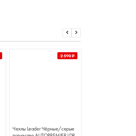
2 590
₽
Чехлы Leader Чёрные/серые
Чехлы Forsage-17 Чё
полиэстер AUTOPREMIER LDR
синие AUTOPREMIER 