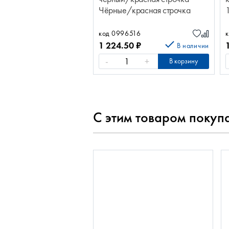
Чёрные/красная строчка
полиэсте AUTOPREMIER IMP
1200
код 0996516
1 224.50
₽
В наличии
-
+
В корзину
С этим товаром покуп