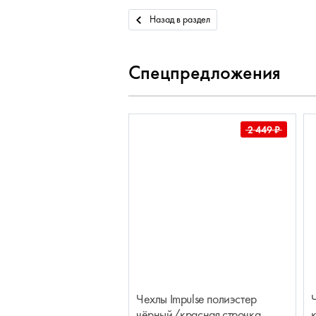
Назад в раздел
Спецпредложения
2 449
₽
Чехлы Impulse полиэстер
чёрный/красная строчка