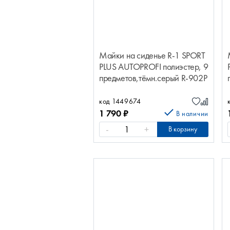
Майки на сиденье R-1 SPORT
PLUS AUTOPROFI полиэстер, 9
предметов,тёмн.серый R-902P
D.GY
код 1449674
1 790
₽
В наличии
-
+
В корзину