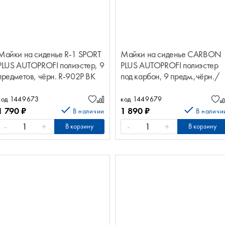
Майки на сиденье R-1 SPORT
Майки на сиденье CARBON
PLUS AUTOPROFI полиэстер, 9
PLUS AUTOPROFI полиэстер
предметов, чёрн. R-902P BK
под карбон, 9 предм.,чёрн./
серый CRB-902P BK/GY
код 1449673
код 1449679
1 790
₽
1 890
₽
В наличии
В наличи
-
+
-
+
В корзину
В корзину