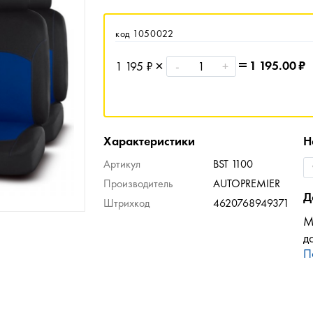
код 1050022
1 195.00
₽
1 195 ₽
-
+
Характеристики
Н
Артикул
BST 1100
Производитель
AUTOPREMIER
Д
Штрихкод
4620768949371
М
д
П