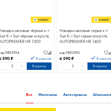
Накидки меховые чёрные к-т
Накидки меховые серые к-т
5шт К-т 5шт чёрные искусств.
5шт К-т 5шт серые искусств.
AUTOPREMIER HR 1000
AUTOPREMIER HR 1400
код 0802936
код 0802932
6 590
₽
6 590
₽
В наличии
В наличи
-
+
-
+
В корзину
В корзину
Все
Магазины
Автосервисы
Шиномон