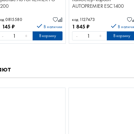
1200
AUTOPREMIER ESC1400
код 0815580
код 1127473
1 145
₽
1 845
₽
В наличии
В налич
-
+
-
+
В корзину
В корзину
ают