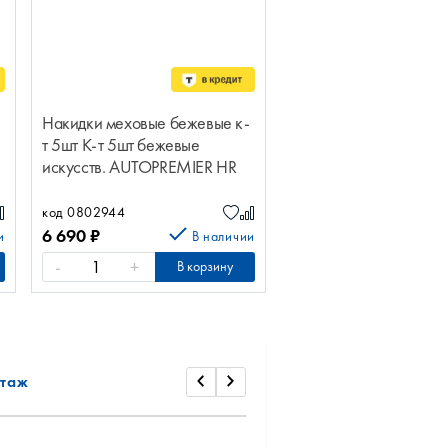
Накидки меховые бежевые к-
т 5шт К-т 5шт бежевые
искусств. AUTOPREMIER HR
1600
код 0802944
6 690
₽
и
В наличии
-
+
В корзину
таж