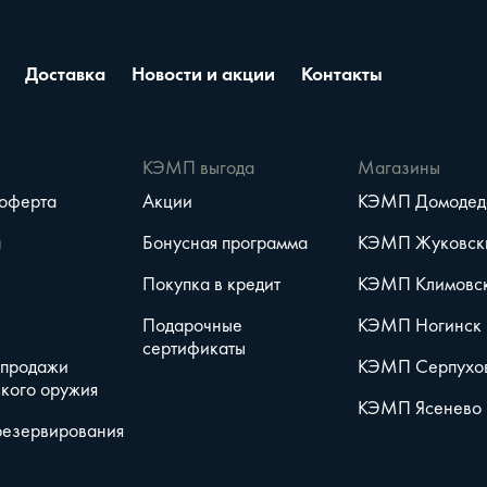
Доставка
Новости и акции
Контакты
е
КЭМП выгода
Магазины
 оферта
Акции
КЭМП Домодед
а
Бонусная программа
КЭМП Жуковск
Покупка в кредит
КЭМП Климовс
Подарочные
КЭМП Ногинск
сертификаты
 продажи
КЭМП Серпухо
кого оружия
КЭМП Ясенево
резервирования