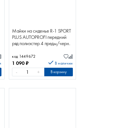
Майки на сиденье R-1 SPORT
PLUS AUTOPROFI передний
ряд полиэстер 4 предм/черн.
R-402Pf BK
код 1449672
1 090
₽
и
В наличии
-
+
В корзину