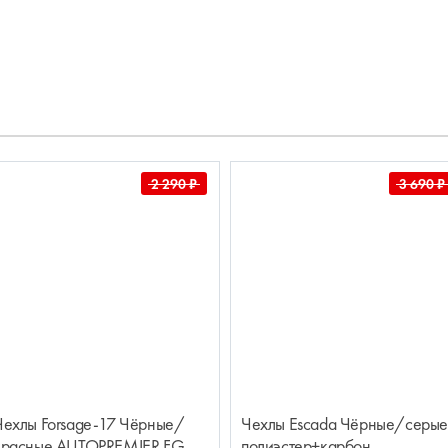
2 290
₽
3 690
₽
Чехлы Forsage-17 Чёрные/
Чехлы Escada Чёрные/серые
красные AUTOPREMIER FG
полиэстер+карбон