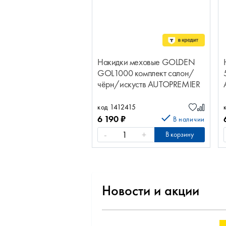
Накидки меховые GOLDEN
GOL1000 комплект салон/
чёрн/искуств AUTOPREMIER
код 1412415
6 190
₽
В наличии
-
+
В корзину
Новости и акции