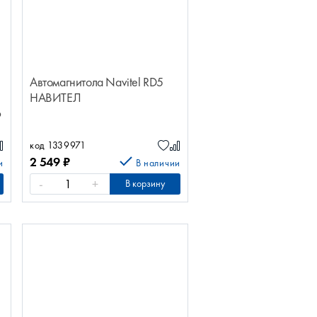
Автомагнитола Navitel RD5
НАВИТЕЛ
6
код 1339971
2 549
₽
и
В наличии
-
+
В корзину