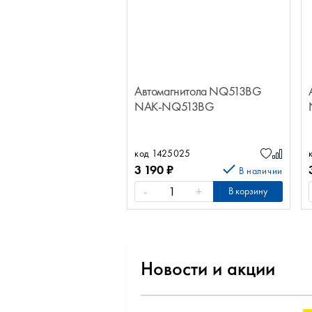
Автомагнитола NQ513BG
NAK-NQ513BG
код 1425025
3 190
₽
В наличии
-
+
В корзину
Новости и акции