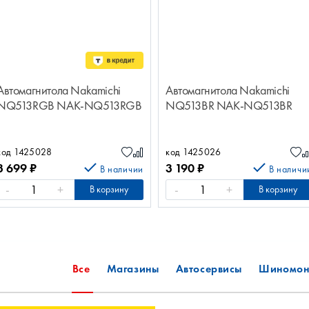
Автомагнитола Nakamichi
Автомагнитола Nakamichi
NQ513RGB NAK-NQ513RGB
NQ513BR NAK-NQ513BR
код 1425028
код 1425026
3 699
₽
3 190
₽
В наличии
В наличи
-
+
-
+
В корзину
В корзину
Все
Магазины
Автосервисы
Шиномон