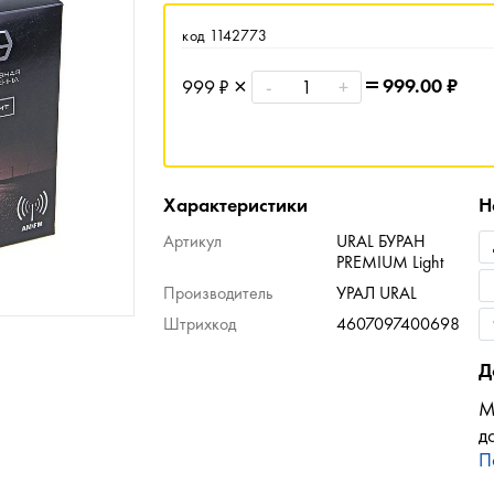
код 1142773
999.00
₽
999 ₽
-
+
Характеристики
Н
Артикул
URAL БУРАН
PREMIUM Light
Производитель
УРАЛ URAL
Штрихкод
4607097400698
Д
М
д
П