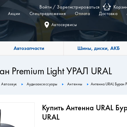
Войти
/
Зарегистрироваться
Корзи
0
Акции
Спецпредложения
Оплата
Доставка
Автосервисы
Автозапчасти
Шины, диски, АКБ
ан Premium Light УРАЛ URAL
Автозвук
Аудиоаксессуары
Антенны
Антенна URAL Буран P
Купить Антенна URAL Бур
URAL