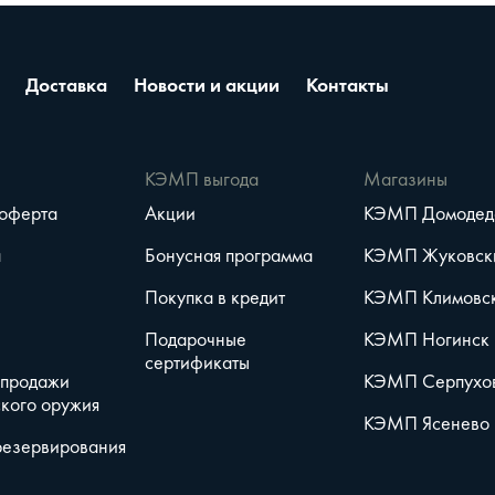
Доставка
Новости и акции
Контакты
е
КЭМП выгода
Магазины
 оферта
Акции
КЭМП Домодед
а
Бонусная программа
КЭМП Жуковск
Покупка в кредит
КЭМП Климовс
Подарочные
КЭМП Ногинск
сертификаты
 продажи
КЭМП Серпухо
кого оружия
КЭМП Ясенево
резервирования