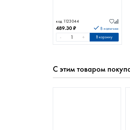
код 1123044
489.30
₽
В наличии
-
+
В корзину
С этим товаром покуп