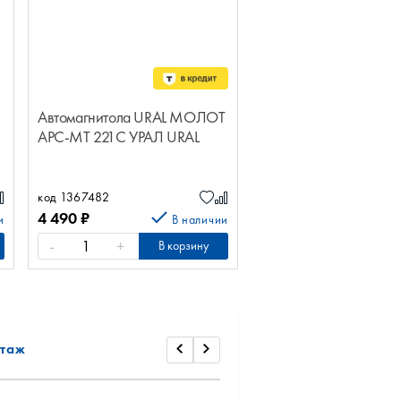
Автомагнитола URAL МОЛОТ
АРС-МТ 221С УРАЛ URAL
код 1367482
4 490
₽
и
В наличии
-
+
В корзину
таж