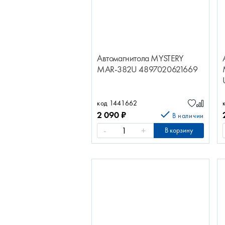
Автомагнитола MYSTERY
MAR-382U 4897020621669
код 1441662
2 090
₽
В наличии
-
+
В корзину