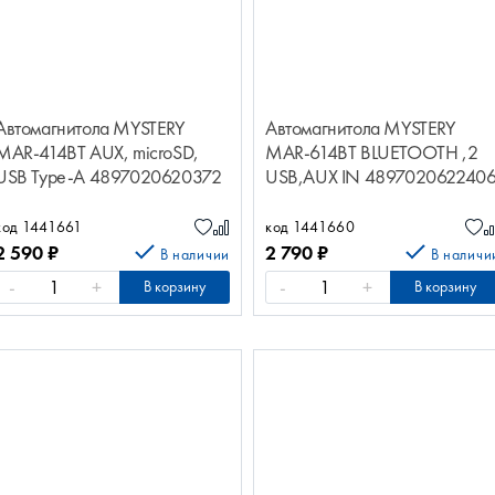
Автомагнитола MYSTERY
Автомагнитола MYSTERY
MAR-414BT AUX, microSD,
MAR-614BT BLUETOOTH ,2
USB Type-A 4897020620372
USB,AUX IN 489702062240
код 1441661
код 1441660
2 590
₽
2 790
₽
В наличии
В наличи
-
+
-
+
В корзину
В корзину