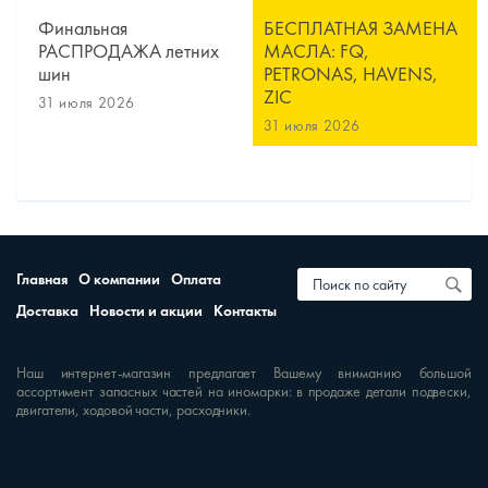
Финальная
БЕСПЛАТНАЯ ЗАМЕНА
РАСПРОДАЖА летних
МАСЛА: FQ,
шин
PETRONAS, HAVENS,
ZIC
31 июля 2026
31 июля 2026
Главная
О компании
Оплата
Доставка
Новости и акции
Контакты
Наш интернет-магазин предлагает Вашему вниманию большой
ассортимент запасных частей на иномарки: в продаже детали подвески,
двигатели, ходовой части, расходники.