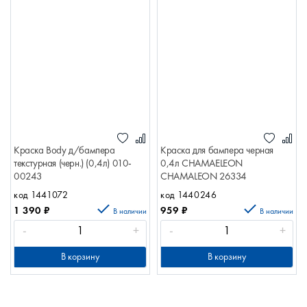
Краска Body д/бампера
Краска для бампера черная
текстурная (черн.) (0,4л) 010-
0,4л CHAMAELEON
00243
CHAMALEON 26334
код 1441072
код 1440246
1 390
₽
959
₽
В наличии
В наличии
-
+
-
+
В корзину
В корзину