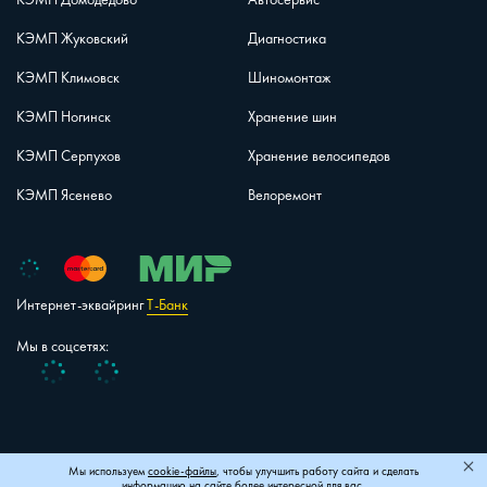
КЭМП Жуковский
Диагностика
КЭМП Климовск
Шиномонтаж
КЭМП Ногинск
Хранение шин
КЭМП Серпухов
Хранение велосипедов
КЭМП Ясенево
Велоремонт
Интернет-эквайринг
Т-Банк
Мы в соцсетях:
Vk
Telegram
+7 (495) 150-40-26
Карта сайта
Мы используем
cookie-файлы
, чтобы улучшить работу сайта и сделать
информацию на сайте более интересной для вас.