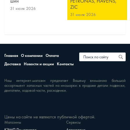
шин
PETRONAS, HAVENS,
ZIC
31 июля 2026
31 июля 2026
Главная
О компании
Оплата
Доставка
Новости и акции
Контакты
Наш интернет-магазин предлагает Вашему вниманию большой
ассортимент запасных частей на иномарки: в продаже детали подвески,
двигатели, ходовой части, расходники.
Цены на сайте не являются публичной офертой.
Магазины
Сервисы
КЭМП Домодедово
Автосервис