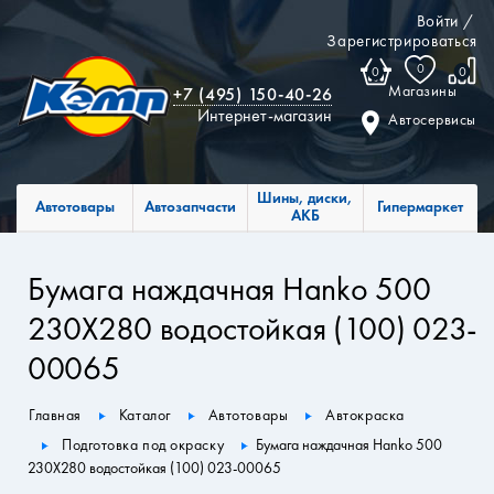
Войти
/
Зарегистрироваться
0
0
0
Магазины
+7 (495) 150-40-26
Интернет-магазин
Автосервисы
Шины, диски,
Автотовары
Автозапчасти
Гипермаркет
АКБ
Бумага наждачная Hanko 500
230X280 водостойкая (100) 023-
00065
Главная
Каталог
Автотовары
Автокраска
Подготовка под окраску
Бумага наждачная Hanko 500
230X280 водостойкая (100) 023-00065