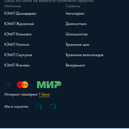
Цены на сайте не являются публичной офертой.
Магазины
Сервисы
КЭМП Домодедово
Автосервис
КЭМП Жуковский
Диагностика
КЭМП Климовск
Шиномонтаж
КЭМП Ногинск
Хранение шин
КЭМП Серпухов
Хранение велосипедов
КЭМП Ясенево
Велоремонт
Интернет-эквайринг
Т-Банк
Vk
Telegram
Мы в соцсетях: