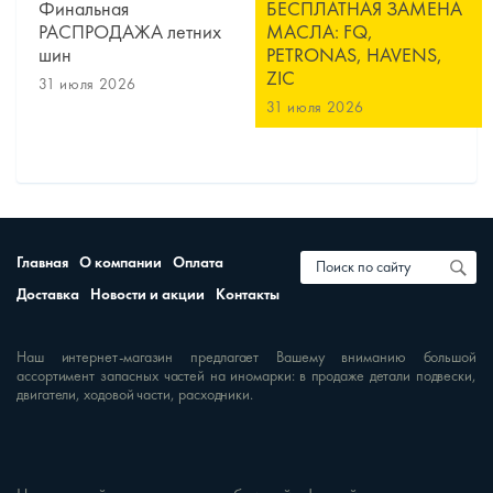
Финальная
БЕСПЛАТНАЯ ЗАМЕНА
РАСПРОДАЖА летних
МАСЛА: FQ,
шин
PETRONAS, HAVENS,
ZIC
31 июля 2026
31 июля 2026
Главная
О компании
Оплата
Доставка
Новости и акции
Контакты
Наш интернет-магазин предлагает Вашему вниманию большой
ассортимент запасных частей на иномарки: в продаже детали подвески,
двигатели, ходовой части, расходники.