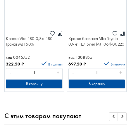
Краска Vika 180 0,8кг 180
Краска базисная Vika Toyota
Гранат МЛ 50%
0,9кг 1E7 Silver МЛ 064-00225
код 0045752
код 1308955
322.50
₽
697.50
₽
В наличии
В наличии
-
+
-
+
В корзину
В корзину
С этим товаром покупают