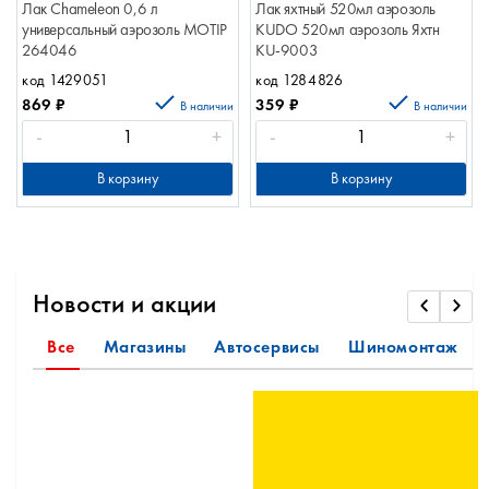
Лак Chameleon 0,6 л
Лак яхтный 520мл аэрозоль
универсальный аэрозоль MOTIP
KUDO 520мл аэрозоль Яхтн
264046
KU-9003
код 1429051
код 1284826
869
₽
359
₽
В наличии
В наличии
-
+
-
+
В корзину
В корзину
Новости и акции
Все
Магазины
Автосервисы
Шиномонтаж