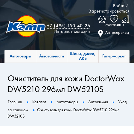
Войти
/
Зарегистрироваться
0
0
0
Магазины
+7 (495) 150-40-26
Интернет-магазин
Автосервисы
Шины, диски,
Автотовары
Автозапчасти
Гипермаркет
АКБ
Очиститель для кожи DoctorWax
DW5210 296мл DW5210S
Главная
Каталог
Автотовары
Автохимия
Уход
за салоном
Очиститель для кожи DoctorWax DW5210 296мл
DW5210S