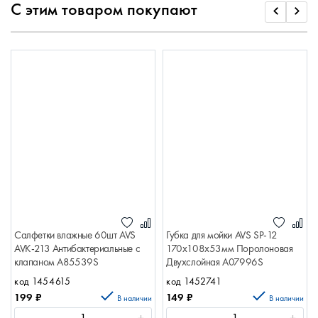
С этим товаром покупают
Салфетки влажные 60шт AVS
Губка для мойки AVS SP-12
AVK-213 Антибактериальные с
170x108x53мм Поролоновая
клапаном A85539S
Двухслойная A07996S
код 1454615
код 1452741
199
₽
149
₽
В наличии
В наличии
-
+
-
+