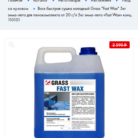
Главная
Каталог
Автотовары
Автохимия
Уход
за кузовом
Воск быстрая сушка холодный Grass "Fast Wax" 5кг
зима-лето для пенокомплекта от 20 г/л 5кг зима-лето «Fast Wax» конц.
110101
2 590
₽