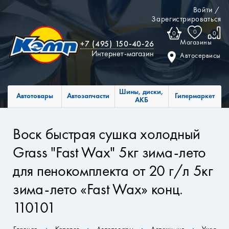
Войти
/
Зарегистрироваться
0
0
0
Магазины
+7 (495) 150-40-26
Интернет-магазин
Автосервисы
Шины, диски,
Автотовары
Автозапчасти
Гипермаркет
АКБ
Воск быстрая сушка холодный
Grass "Fast Wax" 5кг зима-лето
для пенокомплекта от 20 г/л 5кг
зима-лето «Fast Wax» конц.
110101