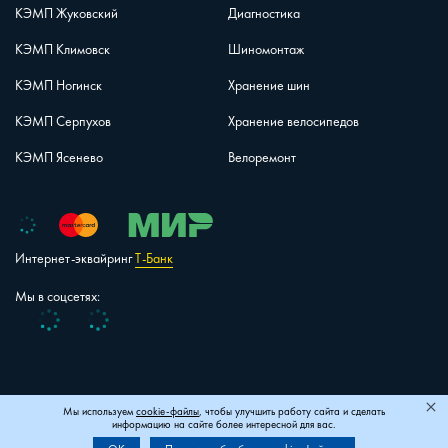
КЭМП Жуковский
Диагностика
КЭМП Климовск
Шиномонтаж
КЭМП Ногинск
Хранение шин
КЭМП Серпухов
Хранение велосипедов
КЭМП Ясенево
Велоремонт
Интернет-эквайринг
Т-Банк
Мы в соцсетях:
Vk
Telegram
+7 (495) 150-40-26
Карта сайта
Мы используем
cookie-файлы
, чтобы улучшить работу сайта и сделать
информацию на сайте более интересной для вас.
© 2006–2026 ООО «КЭМП-Домодедово»