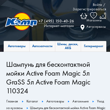
Войти
/
Зарегистрироваться
0
0
0
Магазины
+7 (495) 150-40-26
Интернет-магазин
Автосервисы
Шины, диски,
Автотовары
Автозапчасти
Гипермаркет
АКБ
Шампунь для бесконтактной
мойки Active Foam Magic 5л
GraSS 5л Active Foam Magic
110324
Главная
Каталог
Автотовары
Автохимия
Уход
за кузовом
Шампунь для бесконтактной мойки Active Foam Magic