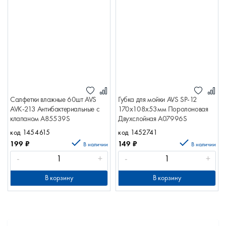
Салфетки влажные 60шт AVS
Губка для мойки AVS SP-12
AVK-213 Антибактериальные с
170x108x53мм Поролоновая
клапаном A85539S
Двухслойная A07996S
код 1454615
код 1452741
199
₽
149
₽
В наличии
В наличии
-
+
-
+
В корзину
В корзину