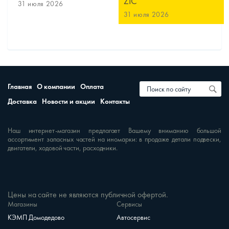
ZIC
31 июля 2026
31 июля 2026
Главная
О компании
Оплата
Доставка
Новости и акции
Контакты
Наш интернет-магазин предлагает Вашему вниманию большой
ассортимент запасных частей на иномарки: в продаже детали подвески,
двигатели, ходовой части, расходники.
Цены на сайте не являются публичной офертой.
Магазины
Сервисы
КЭМП Домодедово
Автосервис