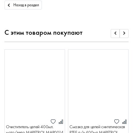
Назад в раздел
С этим товаром покупают
Очистититель цепей 400мл.
Смазка для цепей синтетическая
мото/вело MAPETROL MAP0014
PTFE а/э 400мл MAPETROL