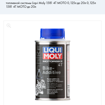
топливной системы Liqui Moly 1581 4Т МОТО 0,125л до 20л 0,125л
1581 4Т МОТО до 20л