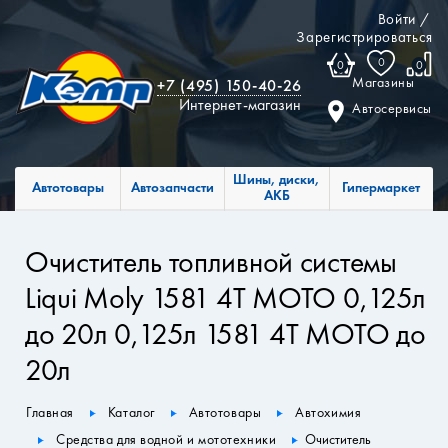
Войти
/
Зарегистрироваться
0
0
0
Магазины
+7 (495) 150-40-26
Интернет-магазин
Автосервисы
Шины, диски,
Автотовары
Автозапчасти
Гипермаркет
АКБ
Очиститель топливной системы
Liqui Moly 1581 4Т МОТО 0,125л
до 20л 0,125л 1581 4Т МОТО до
20л
Главная
Каталог
Автотовары
Автохимия
Средства для водной и мототехники
Очиститель