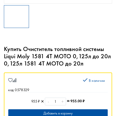
Купить Очиститель топливной системы
Liqui Moly 1581 4Т МОТО 0,125л до 20л
0,125л 1581 4Т МОТО до 20л
В наличии
код 0578329
-
+
955.00
₽
955 ₽
Добавить в корзину