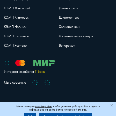
КЭМП Жуковский
Диагностика
КЭМП Климовск
Шиномонтаж
КЭМП Ногинск
Хранение шин
КЭМП Серпухов
Хранение велосипедов
КЭМП Ясенево
Велоремонт
Интернет-эквайринг
Т-Банк
Vk
Telegram
Мы в соцсетях:
+7 (495) 150-40-26
Карта сайта
Мы используем
cookie-файлы
, чтобы улучшить работу сайта и сделать
информацию на сайте более интересной для вас.
© 2006–2026 ООО «КЭМП-Домодедово»