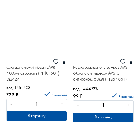
Смазка алюминиевая LAVR
Размораживатель замков AVS
400мл аэрозоль (Р1401501)
60мл с силиконом AVS С
Ln2427
силиконом 60мл (Р1264861)
ПРОХИМ A78239S
код 1451433
код 1444278
729
₽
В наличии
99
₽
В наличии
-
+
-
+
В корзину
В корзину