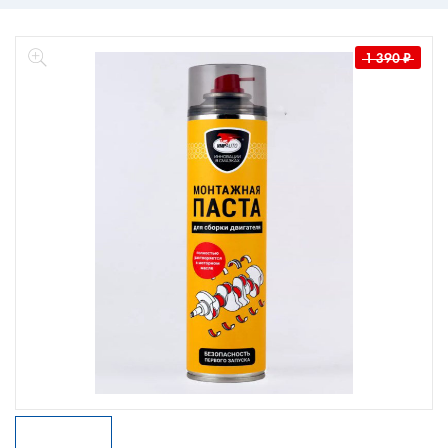
1 390
₽