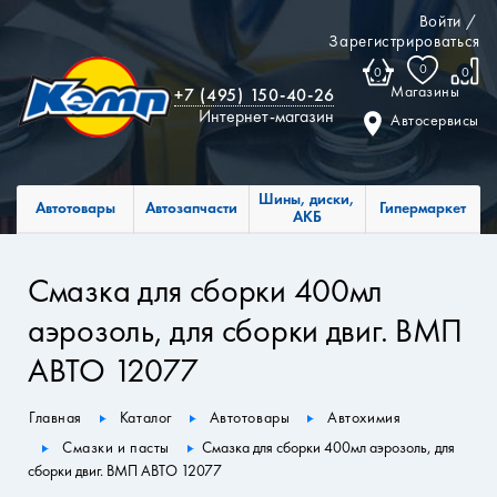
Войти
/
Зарегистрироваться
0
0
0
Магазины
+7 (495) 150-40-26
Интернет-магазин
Автосервисы
Шины, диски,
Автотовары
Автозапчасти
Гипермаркет
АКБ
Смазка для сборки 400мл
аэрозоль, для сборки двиг. ВМП
АВТО 12077
Главная
Каталог
Автотовары
Автохимия
Смазки и пасты
Смазка для сборки 400мл аэрозоль, для
сборки двиг. ВМП АВТО 12077