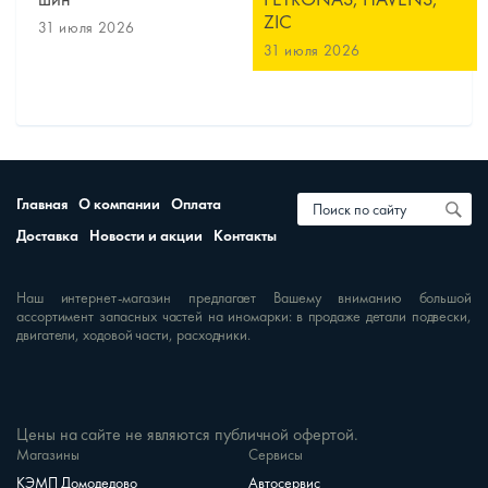
ZIC
31 июля 2026
31 июля 2026
Главная
О компании
Оплата
Доставка
Новости и акции
Контакты
Наш интернет-магазин предлагает Вашему вниманию большой
ассортимент запасных частей на иномарки: в продаже детали подвески,
двигатели, ходовой части, расходники.
Цены на сайте не являются публичной офертой.
Магазины
Сервисы
КЭМП Домодедово
Автосервис