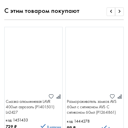
С этим товаром покупают
Смазка алюминиевая LAVR
Размораживатель замков AVS
400мл аэрозоль (Р1401501)
60мл с силиконом AVS С
Ln2427
силиконом 60мл (Р1264861)
ПРОХИМ A78239S
код 1451433
код 1444278
729
₽
В наличии
99
₽