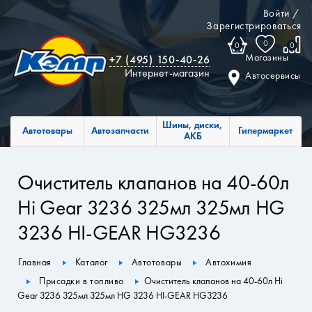
Войти
/
Зарегистрироваться
0
0
0
Магазины
+7 (495) 150-40-26
Интернет-магазин
Автосервисы
Шины, диски,
Автотовары
Автозапчасти
Гипермаркет
АКБ
Очиститель клапанов на 40-60л
Hi Gear 3236 325мл 325мл HG
3236 HI-GEAR HG3236
Главная
Каталог
Автотовары
Автохимия
Присадки в топливо
Очиститель клапанов на 40-60л Hi
Gear 3236 325мл 325мл HG 3236 HI-GEAR HG3236